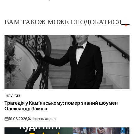
ВАМ ТАКОЖ МОЖЕ СПОДОБАТИСЯ
ШОУ-БІЗ
ОПУБЛІКУВАТИ
Трагедія у Кам’янському: помер знаний шоумен
У
Олександр Замша
19.03.2026
dpchas_admin
on
Опубліковано