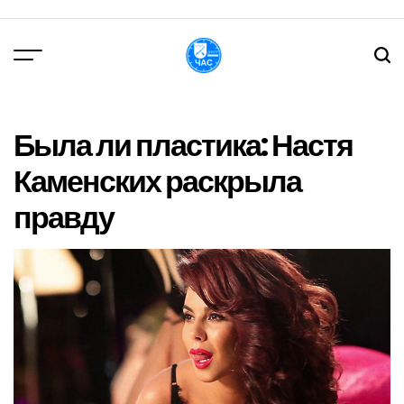
Перейти
до
вмісту
DPChas
Была ли пластика: Настя
Каменских раскрыла
правду