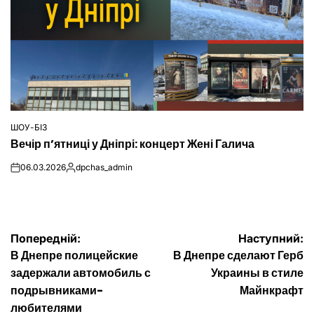
ШОУ-БІЗ
ОПУБЛІКУВАТИ
Вечір п’ятниці у Дніпрі: концерт Жені Галича
У
06.03.2026
dpchas_admin
on
Опубліковано
Навігація
Попередній:
Наступний:
В Днепре полицейские
В Днепре сделают Герб
записів
задержали автомобиль с
Украины в стиле
подрывниками-
Майнкрафт
любителями