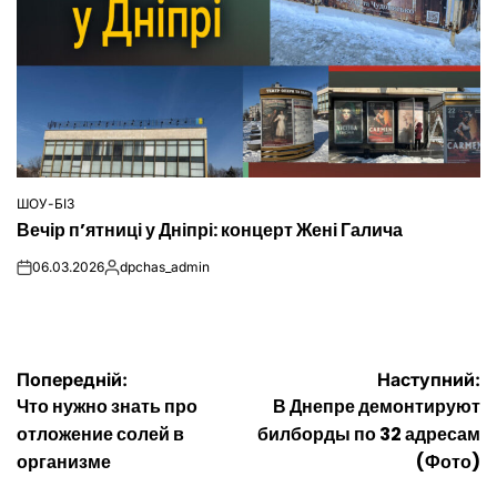
ШОУ-БІЗ
ОПУБЛІКУВАТИ
Вечір п’ятниці у Дніпрі: концерт Жені Галича
У
06.03.2026
dpchas_admin
on
Опубліковано
Навігація
Попередній:
Наступний:
Что нужно знать про
В Днепре демонтируют
записів
отложение солей в
билборды по 32 адресам
организме
(Фото)