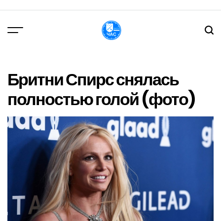
Перейти
до
вмісту
DPChas
Бритни Спирс снялась
полностью голой (фото)