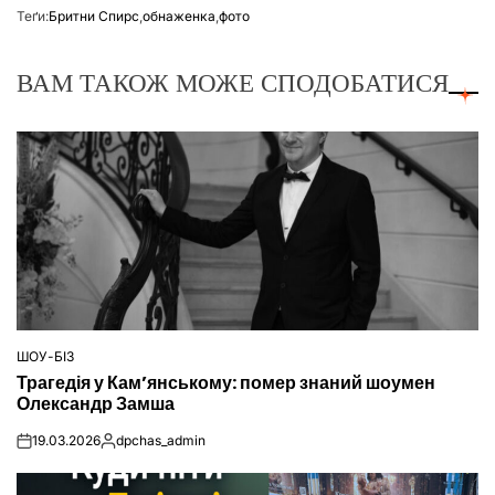
Теґи:
Бритни Спирс
,
обнаженка
,
фото
ВАМ ТАКОЖ МОЖЕ СПОДОБАТИСЯ
ШОУ-БІЗ
ОПУБЛІКУВАТИ
Трагедія у Кам’янському: помер знаний шоумен
У
Олександр Замша
19.03.2026
dpchas_admin
on
Опубліковано