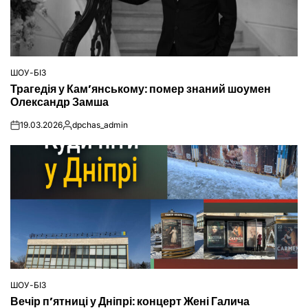
ШОУ-БІЗ
ОПУБЛІКУВАТИ
Трагедія у Кам’янському: помер знаний шоумен
У
Олександр Замша
19.03.2026
dpchas_admin
on
Опубліковано
ШОУ-БІЗ
ОПУБЛІКУВАТИ
Вечір п’ятниці у Дніпрі: концерт Жені Галича
У