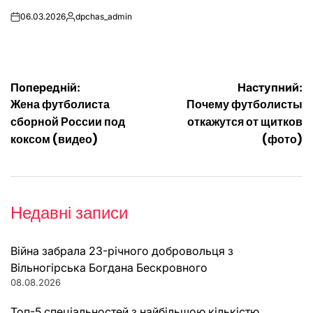
06.03.2026
dpchas_admin
on
Опубліковано
Навігація
Попередній:
Наступний:
Жена футболиста
Почему футболисты
записів
сборной России под
откажутся от щитков
коксом (видео)
(фото)
Недавні записи
Війна забрала 23-річного добровольця з
Вільногірська Богдана Бескровного
08.08.2026
Топ-5 спеціальностей з найбільшою кількістю