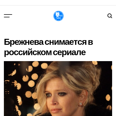
Перейти
до
вмісту
DPChas
Брежнева снимается в
российском сериале