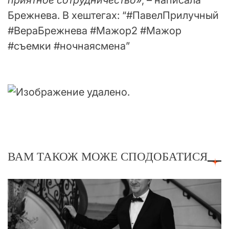
Брежнева. В хештегах: “#ПавелПрилучный
#ВераБрежнева #Мажор2 #Мажор
#съемки #ночнаясмена”
ВАМ ТАКОЖ МОЖЕ СПОДОБАТИСЯ