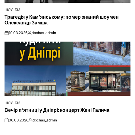
ШОУ-БІЗ
ОПУБЛІКУВАТИ
Трагедія у Кам’янському: помер знаний шоумен
У
Олександр Замша
19.03.2026
dpchas_admin
on
Опубліковано
ШОУ-БІЗ
ОПУБЛІКУВАТИ
Вечір п’ятниці у Дніпрі: концерт Жені Галича
У
06.03.2026
dpchas_admin
on
Опубліковано