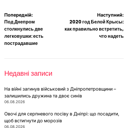
Навігація
Попередній:
Наступний:
Под Днепром
2020 год Белой Крысы:
записів
столкнулись две
как правильно встретить,
легковушки: есть
что надеть
пострадавшие
Недавні записи
На війні загинув військовий з Дніпропетровщини –
залишились дружина та двоє синів
06.08.2026
Овочі для серпневого посіву в Дніпрі: що посадити,
щоб встигнути до морозів
06.08.2026