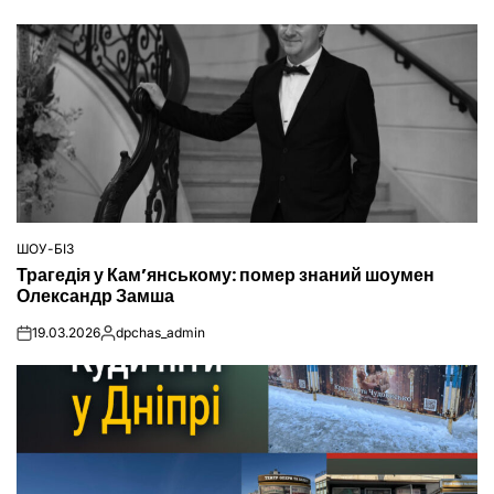
ШОУ-БІЗ
ОПУБЛІКУВАТИ
Трагедія у Кам’янському: помер знаний шоумен
У
Олександр Замша
19.03.2026
dpchas_admin
on
Опубліковано