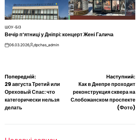
ШОУ-БІЗ
ОПУБЛІКУВАТИ
Вечір п’ятниці у Дніпрі: концерт Жені Галича
У
06.03.2026
dpchas_admin
on
Опубліковано
Навігація
Попередній:
Наступний:
29 августа Третий или
Как в Днепре проходит
записів
Ореховый Спас: что
реконструкция сквера на
категорически нельзя
Слобожанском проспекте
делать
(Фото)