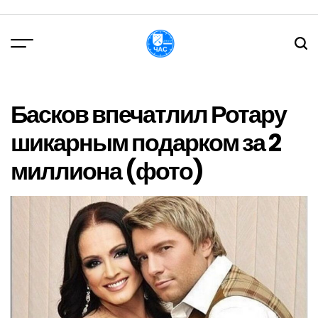
Перейти
до
вмісту
DPChas
Басков впечатлил Ротару
шикарным подарком за 2
миллиона (фото)