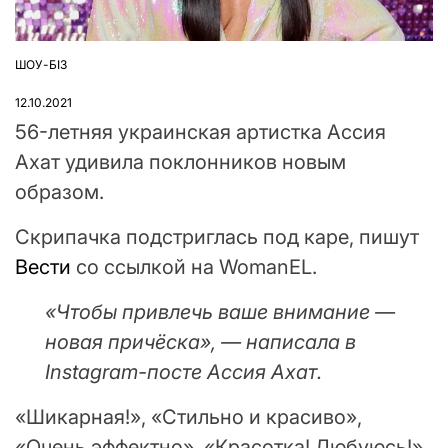
ШОУ-БІЗ
ОПУБЛІКУВАТИ
У
12.10.2021
56-летняя украинская артистка Ассия
Ахат удивила поклонников новым
образом.
Скрипачка подстриглась под каре, пишут
Вести
со ссылкой на WomanEL.
«Чтобы привлечь ваше внимание —
новая причёска», — написала в
Instagram-посте Ассия Ахат.
«Шикарная!», «Стильно и красиво»,
«Очень эффектно», «Красотка! Любуюсь!»,