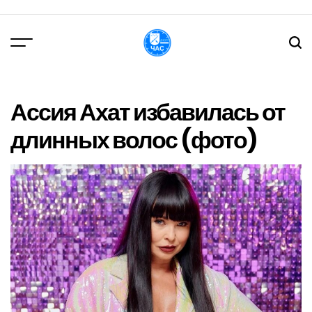
Перейти
до
вмісту
DPChas
Ассия Ахат избавилась от
длинных волос (фото)