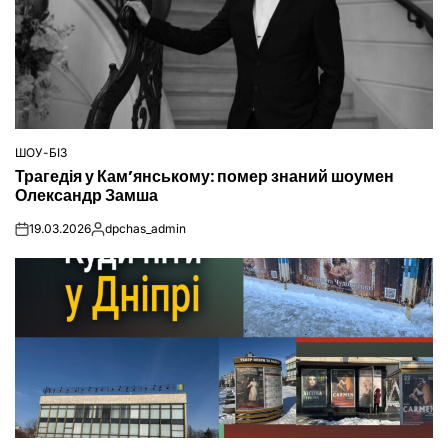
ШОУ-БІЗ
ОПУБЛІКУВАТИ
Трагедія у Кам’янському: помер знаний шоумен
У
Олександр Замша
19.03.2026
dpchas_admin
on
Опубліковано