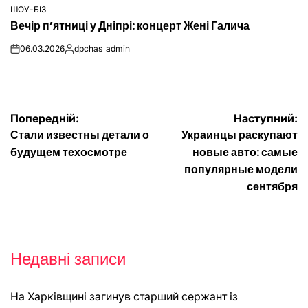
ШОУ-БІЗ
ОПУБЛІКУВАТИ
Вечір п’ятниці у Дніпрі: концерт Жені Галича
У
06.03.2026
dpchas_admin
on
Опубліковано
Навігація
Попередній:
Наступний:
Стали известны детали о
Украинцы раскупают
записів
будущем техосмотре
новые авто: самые
популярные модели
сентября
Недавні записи
На Харківщині загинув старший сержант із