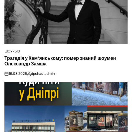
ШОУ-БІЗ
ОПУБЛІКУВАТИ
Трагедія у Кам’янському: помер знаний шоумен
У
Олександр Замша
19.03.2026
dpchas_admin
on
Опубліковано