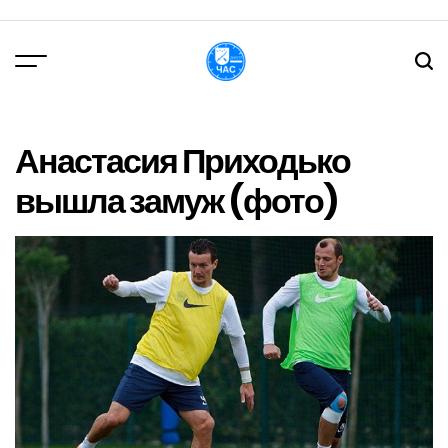
Перейти
до
вмісту
DPChas
Анастасия Приходько
вышла замуж (фото)