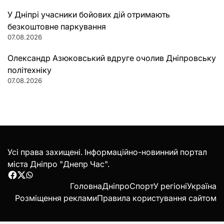
У Дніпрі учасники бойових дій отримають
безкоштовне паркування
07.08.2026
Олександр Азюковський вдруге очолив Дніпровську
політехніку
07.08.2026
Усі права захищені. Інформаційно-новинний портал
міста Дніпро "Днепр Час".
Facebook
Twitter
WhatsApp
Головна
Дніпро
Спорт
У регіоні
Україна
Розміщення реклами
Правила користування сайтом