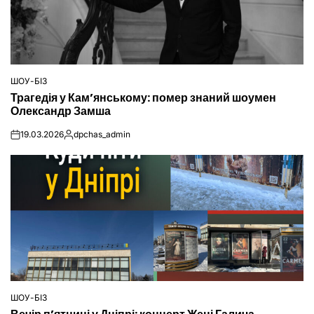
ШОУ-БІЗ
ОПУБЛІКУВАТИ
Трагедія у Кам’янському: помер знаний шоумен
У
Олександр Замша
19.03.2026
dpchas_admin
on
Опубліковано
ШОУ-БІЗ
ОПУБЛІКУВАТИ