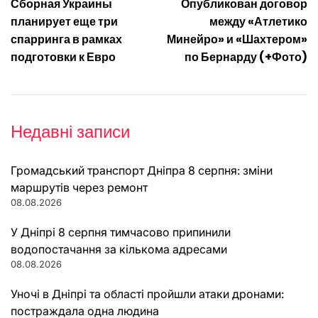
Сборная Украины
Опубликован договор
записів
планирует еще три
между «Атлетико
спарринга в рамках
Минейро» и «Шахтером»
подготовки к Евро
по Бернарду (+Фото)
Недавні записи
Громадський транспорт Дніпра 8 серпня: зміни
маршрутів через ремонт
08.08.2026
У Дніпрі 8 серпня тимчасово припинили
водопостачання за кількома адресами
08.08.2026
Уночі в Дніпрі та області пройшли атаки дронами:
постраждала одна людина