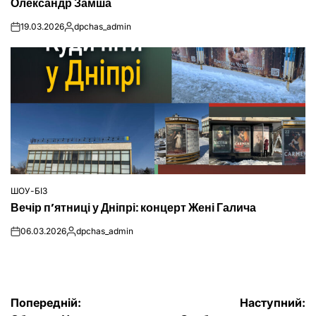
Олександр Замша
19.03.2026
dpchas_admin
on
Опубліковано
ШОУ-БІЗ
ОПУБЛІКУВАТИ
Вечір п’ятниці у Дніпрі: концерт Жені Галича
У
06.03.2026
dpchas_admin
on
Опубліковано
Навігація
Попередній:
Наступний: