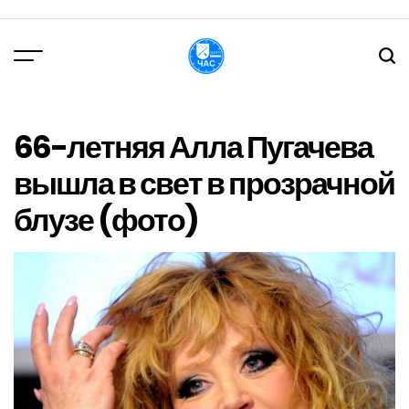
Перейти
до
вмісту
DPChas
66-летняя Алла Пугачева
вышла в свет в прозрачной
блузе (фото)