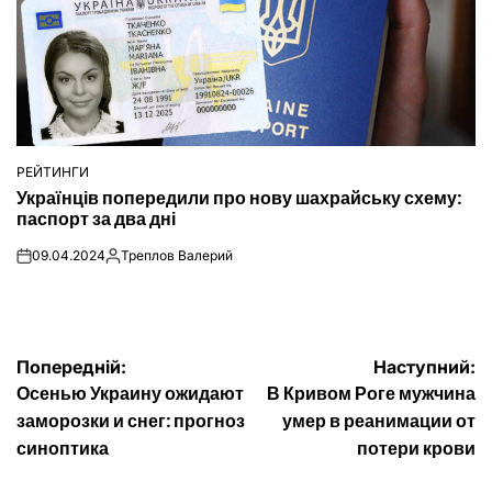
РЕЙТИНГИ
ОПУБЛІКУВАТИ
Українців попередили про нову шахрайську схему:
У
паспорт за два дні
09.04.2024
Треплов Валерий
on
Опубліковано
Навігація
Попередній:
Наступний:
Осенью Украину ожидают
В Кривом Роге мужчина
записів
заморозки и снег: прогноз
умер в реанимации от
синоптика
потери крови