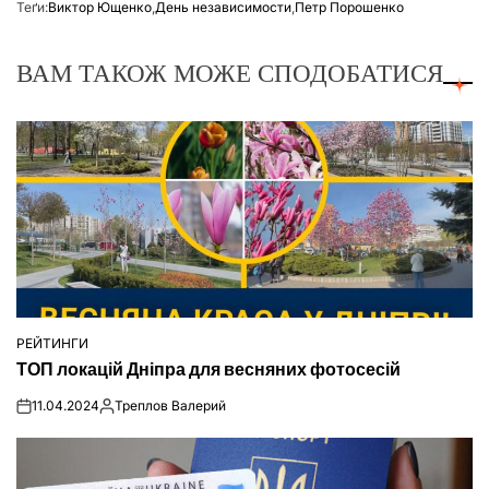
Теґи:
Виктор Ющенко
,
День независимости
,
Петр Порошенко
ВАМ ТАКОЖ МОЖЕ СПОДОБАТИСЯ
РЕЙТИНГИ
ОПУБЛІКУВАТИ
ТОП локацій Дніпра для весняних фотосесій
У
11.04.2024
Треплов Валерий
on
Опубліковано