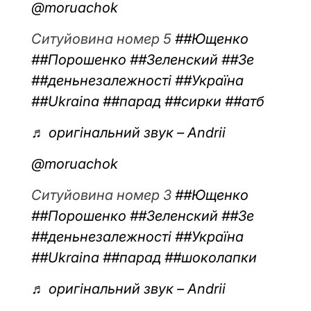
@moruachok
Ситуйовина номер 5
##Ющенко
##Порошенко
##Зеленский
##Зе
##деньнезалежності
##Україна
##Ukraina
##парад
##сирки
##атб
♬ оригінальний звук – Andrii
@moruachok
Ситуйовина номер 3
##Ющенко
##Порошенко
##Зеленский
##Зе
##деньнезалежності
##Україна
##Ukraina
##парад
##шоколапки
♬ оригінальний звук – Andrii