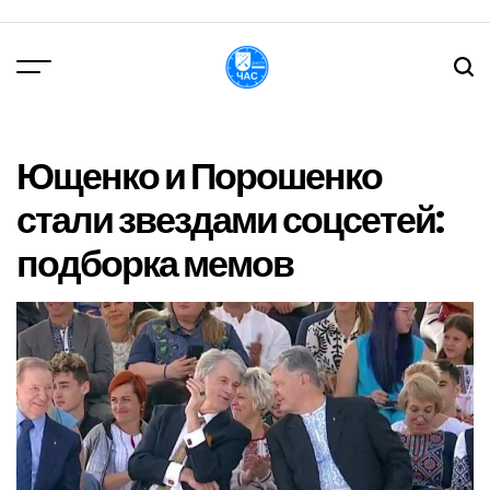
Перейти
до
вмісту
DPChas
Ющенко и Порошенко
стали звездами соцсетей:
подборка мемов