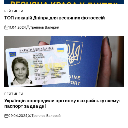
РЕЙТИНГИ
ОПУБЛІКУВАТИ
ТОП локацій Дніпра для весняних фотосесій
У
11.04.2024
Треплов Валерий
on
Опубліковано
РЕЙТИНГИ
ОПУБЛІКУВАТИ
Українців попередили про нову шахрайську схему:
У
паспорт за два дні
09.04.2024
Треплов Валерий
on
Опубліковано