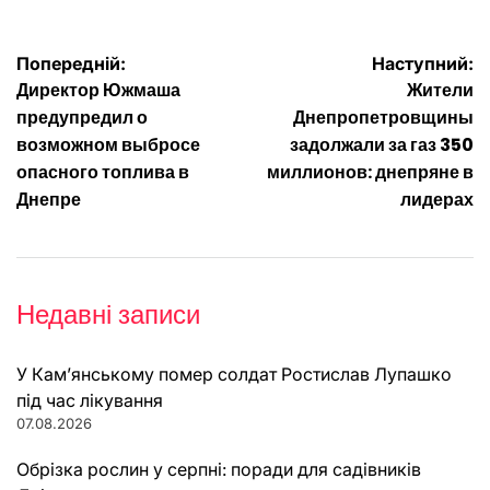
Навігація
Попередній:
Наступний:
Директор Южмаша
Жители
записів
предупредил о
Днепропетровщины
возможном выбросе
задолжали за газ 350
опасного топлива в
миллионов: днепряне в
Днепре
лидерах
Недавні записи
У Кам’янському помер солдат Ростислав Лупашко
під час лікування
07.08.2026
Обрізка рослин у серпні: поради для садівників