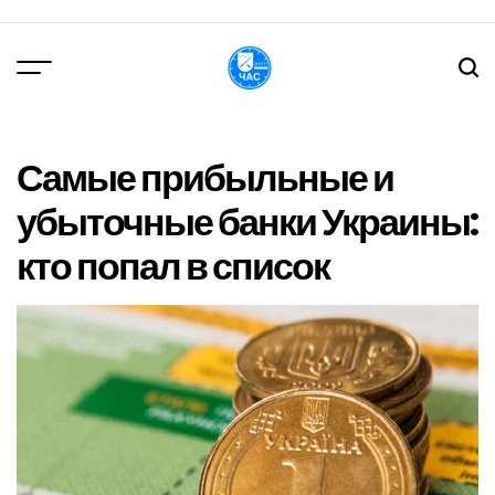
Перейти
до
вмісту
DPChas
Самые прибыльные и
убыточные банки Украины:
кто попал в список