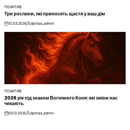
ПОЗИТИВ
ОПУБЛІКУВАТИ
Три рослини, які приносять щастя у ваш дім
У
12.03.2026
dpchas_admin
on
Опубліковано
ПОЗИТИВ
ОПУБЛІКУВАТИ
2026 рік під знаком Вогняного Коня: які зміни нас
У
чекають
05.12.2025
dpchas_admin
on
Опубліковано