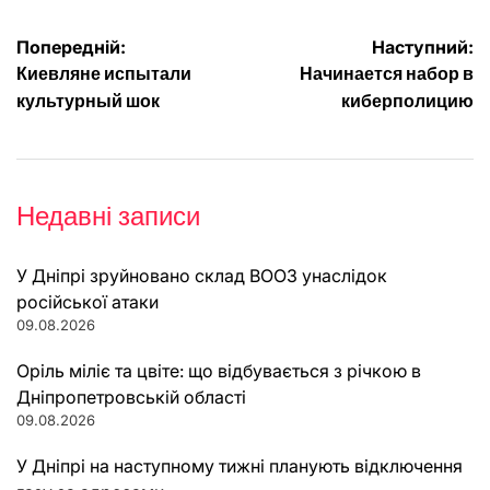
Навігація
Попередній:
Наступний:
Киевляне испытали
Начинается набор в
записів
культурный шок
киберполицию
Недавні записи
У Дніпрі зруйновано склад ВООЗ унаслідок
російської атаки
09.08.2026
Оріль міліє та цвіте: що відбувається з річкою в
Дніпропетровській області
09.08.2026
У Дніпрі на наступному тижні планують відключення