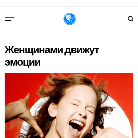
Перейти
до
вмісту
DPChas
Женщинами движут
эмоции