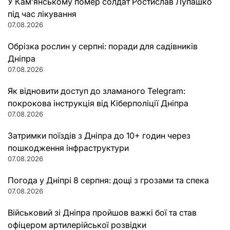
У Кам’янському помер солдат Ростислав Лупашко
під час лікування
07.08.2026
Обрізка рослин у серпні: поради для садівників
Дніпра
07.08.2026
Як відновити доступ до зламаного Telegram:
покрокова інструкція від Кіберполіції Дніпра
07.08.2026
Затримки поїздів з Дніпра до 10+ годин через
пошкодження інфраструктури
07.08.2026
Погода у Дніпрі 8 серпня: дощі з грозами та спека
07.08.2026
Військовий зі Дніпра пройшов важкі бої та став
офіцером артилерійської розвідки