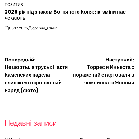
ПОЗИТИВ
ОПУБЛІКУВАТИ
2026 рік під знаком Вогняного Коня: які зміни нас
У
чекають
05.12.2025
dpchas_admin
on
Опубліковано
Навігація
Попередній:
Наступний:
Не шорты, а трусы: Настя
Торрес и Иньеста с
записів
Каменских надела
поражений стартовали в
слишком откровенный
чемпионате Японии
наряд (фото)
Недавні записи