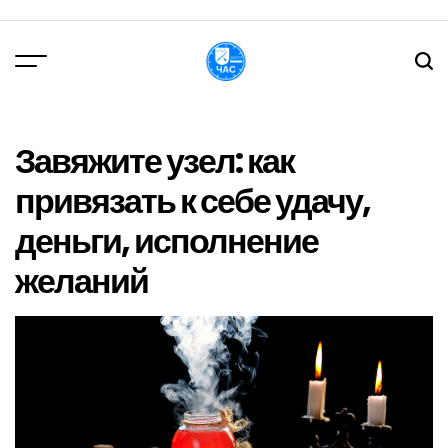
Перейти
до
вмісту
DPChas
Завяжите узел: как
привязать к себе удачу,
деньги, исполнение
желаний