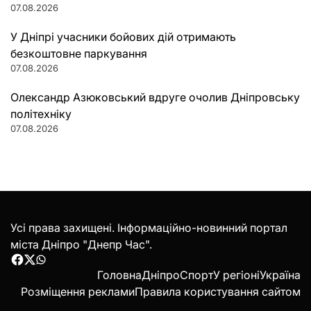
07.08.2026
У Дніпрі учасники бойових дій отримають
безкоштовне паркування
07.08.2026
Олександр Азюковський вдруге очолив Дніпровську
політехніку
07.08.2026
Усі права захищені. Інформаційно-новинний портал
міста Дніпро "Днепр Час".
Facebook
Twitter
WhatsApp
Головна
Дніпро
Спорт
У регіоні
Україна
Розміщення реклами
Правила користування сайтом