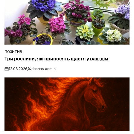
ПОЗИТИВ
ОПУБЛІКУВАТИ
Три рослини, які приносять щастя у ваш дім
У
12.03.2026
dpchas_admin
on
Опубліковано