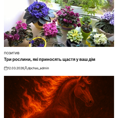
ПОЗИТИВ
ОПУБЛІКУВАТИ
Три рослини, які приносять щастя у ваш дім
У
12.03.2026
dpchas_admin
on
Опубліковано