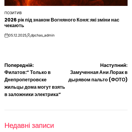
ПОЗИТИВ
ОПУБЛІКУВАТИ
2026 рік під знаком Вогняного Коня: які зміни нас
У
чекають
05.12.2025
dpchas_admin
on
Опубліковано
Навігація
Попередній:
Наступний:
Филатов:” Только в
Замученная Ани Лорак в
записів
Днепропетровске
дырявом пальто (ФОТО)
жильцы дома могут взять
в заложники электрика”
Недавні записи