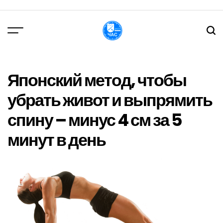
Перейти
до
вмісту
DPChas
Японский метод, чтобы
убрать живот и выпрямить
спину – минус 4 см за 5
минут в день