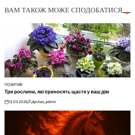
ВАМ ТАКОЖ МОЖЕ СПОДОБАТИСЯ
ПОЗИТИВ
ОПУБЛІКУВАТИ
Три рослини, які приносять щастя у ваш дім
У
12.03.2026
dpchas_admin
on
Опубліковано