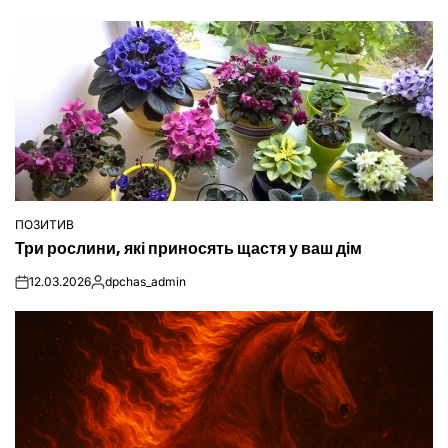
ПОЗИТИВ
ОПУБЛІКУВАТИ
Три рослини, які приносять щастя у ваш дім
У
12.03.2026
dpchas_admin
on
Опубліковано