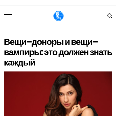
Перейти
до
вмісту
DPChas
Вещи–доноры и вещи–
вампиры: это должен знать
каждый