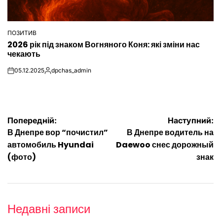
ПОЗИТИВ
ОПУБЛІКУВАТИ
2026 рік під знаком Вогняного Коня: які зміни нас
У
чекають
05.12.2025
dpchas_admin
on
Опубліковано
Навігація
Попередній:
Наступний:
В Днепре вор “почистил”
В Днепре водитель на
записів
автомобиль Hyundai
Daewoo снес дорожный
(фото)
знак
Недавні записи