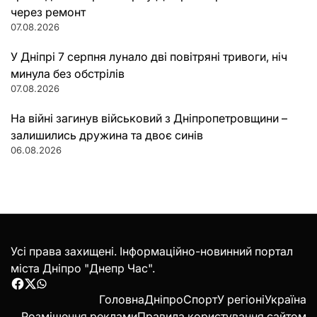
через ремонт
07.08.2026
У Дніпрі 7 серпня лунало дві повітряні тривоги, ніч
минула без обстрілів
07.08.2026
На війні загинув військовий з Дніпропетровщини –
залишились дружина та двоє синів
06.08.2026
Усі права захищені. Інформаційно-новинний портал
міста Дніпро "Днепр Час".
Facebook
Twitter
WhatsApp
Головна
Дніпро
Спорт
У регіоні
Україна
Розміщення реклами
Правила користування сайтом