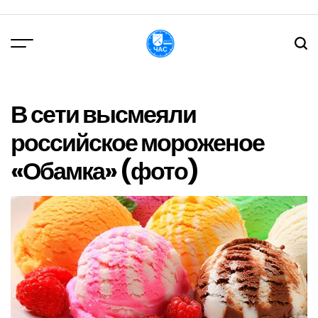
Перейти
до
вмісту
DPChas
В сети высмеяли
российское мороженое
«Обамка» (фото)