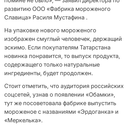
помине не было», — заявил директора по
развитию ООО «Фабрика мороженого
Славица» Расиля Мустафина .
На упаковке нового мороженого
изображен смуглый человечек, держащий
эскимо. Если покупателям Татарстана
новинка понравится, то выпуск продукта,
содержащего только натуральные
ингредиенты, будет продолжен.
Стоит отметить, что аудитория российских
соцсетей, узнав о появлении «Обамки»,
тут же посоветовала фабрике выпустить
мороженое с названиями «Эрдоганка» и
«Меркелька».