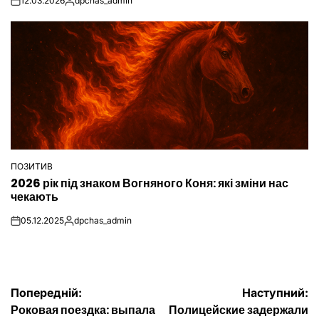
12.03.2026
dpchas_admin
on
Опубліковано
ПОЗИТИВ
ОПУБЛІКУВАТИ
2026 рік під знаком Вогняного Коня: які зміни нас
У
чекають
05.12.2025
dpchas_admin
on
Опубліковано
Навігація
Попередній:
Наступний:
Роковая поездка: выпала
Полицейские задержали