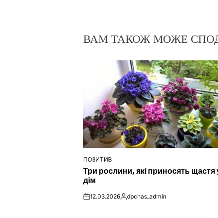
ВАМ ТАКОЖ МОЖЕ СПО
ПОЗИТИВ
ОПУБЛІКУВАТИ
Три рослини, які приносять щастя 
У
дім
12.03.2026
dpchas_admin
on
Опубліковано