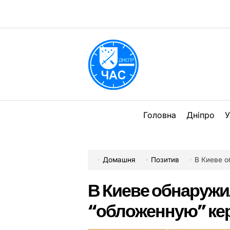
Перейти
до
вмісту
DPChas
Головна
Дніпро
У
Домашня
Позитив
В Киеве об
В Киеве обнаружи
“обложенную” ке