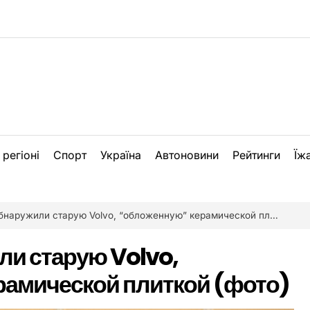
 регіоні
Спорт
Україна
Автоновини
Рейтинги
Їж
наружили старую Volvo, “обложенную” керамической плиткой (фото)
ли старую Volvo,
рамической плиткой (фото)