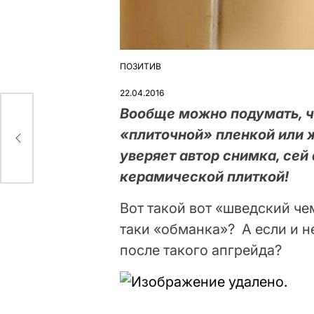
ПОЗИТИВ
ОПУБЛІКУВАТИ
У
22.04.2016
Вообще можно подумать, чт
вто
«плиточной» пленкой или ж
уверяет автор снимка, се
керамической плиткой!
Вот такой вот «шведский че
таки «обманка»? А если и н
после такого апгрейда?