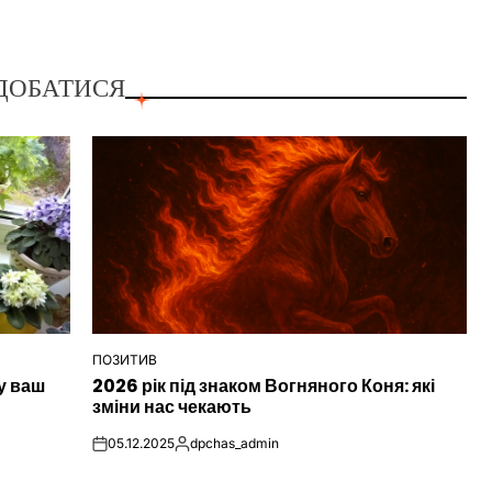
ДОБАТИСЯ
ПОЗИТИВ
ОПУБЛІКУВАТИ
у ваш
2026 рік під знаком Вогняного Коня: які
У
зміни нас чекають
05.12.2025
dpchas_admin
on
Опубліковано