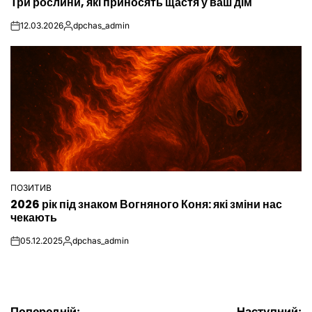
Три рослини, які приносять щастя у ваш дім
У
12.03.2026
dpchas_admin
on
Опубліковано
ПОЗИТИВ
ОПУБЛІКУВАТИ
2026 рік під знаком Вогняного Коня: які зміни нас
У
чекають
05.12.2025
dpchas_admin
on
Опубліковано
Попередній:
Наступний: