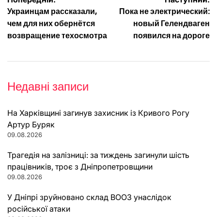
Навігація
Украинцам рассказали,
Пока не электрический:
записів
чем для них обернётся
новый Гелендваген
возвращение техосмотра
появился на дороге
Недавні записи
На Харківщині загинув захисник із Кривого Рогу
Артур Буряк
09.08.2026
Трагедія на залізниці: за тиждень загинули шість
працівників, троє з Дніпропетровщини
09.08.2026
У Дніпрі зруйновано склад ВООЗ унаслідок
російської атаки