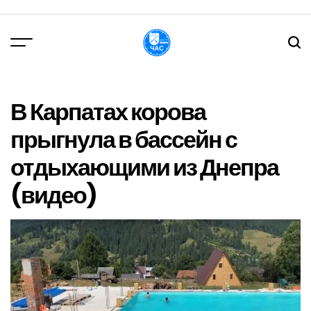
Перейти
до
вмісту
DPChas
В Карпатах корова
прыгнула в бассейн с
отдыхающими из Днепра
(видео)