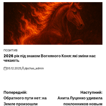
ПОЗИТИВ
ОПУБЛІКУВАТИ
2026 рік під знаком Вогняного Коня: які зміни нас
У
чекають
05.12.2025
dpchas_admin
on
Опубліковано
Навігація
Попередній:
Наступний:
Обратного пути нет: на
Анита Луценко удивила
записів
Земле произошли
поклонников новым