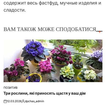
содержит весь фастфуд, мучные изделия и
сладости.
ВАМ ТАКОЖ МОЖЕ СПОДОБАТИСЯ
ПОЗИТИВ
ОПУБЛІКУВАТИ
Три рослини, які приносять щастя у ваш дім
У
12.03.2026
dpchas_admin
on
Опубліковано