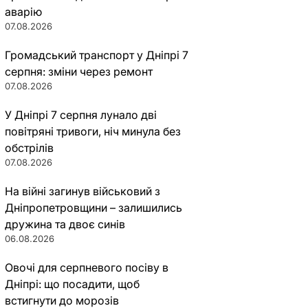
аварію
07.08.2026
Громадський транспорт у Дніпрі 7
серпня: зміни через ремонт
07.08.2026
У Дніпрі 7 серпня лунало дві
повітряні тривоги, ніч минула без
обстрілів
07.08.2026
На війні загинув військовий з
Дніпропетровщини – залишились
дружина та двоє синів
06.08.2026
Овочі для серпневого посіву в
Дніпрі: що посадити, щоб
встигнути до морозів