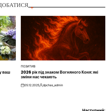
ДОБАТИСЯ
ПОЗИТИВ
ОПУБЛІКУВАТИ
у ваш
2026 рік під знаком Вогняного Коня: які
У
зміни нас чекають
05.12.2025
dpchas_admin
on
Опубліковано
Наступний: