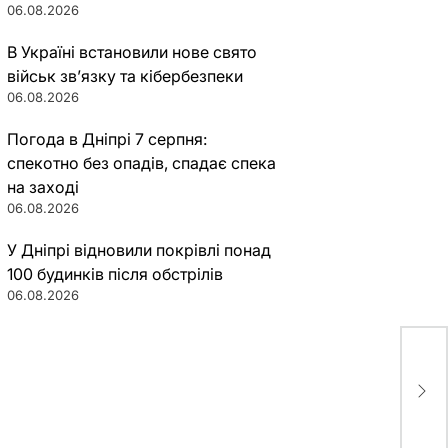
06.08.2026
В Україні встановили нове свято
військ зв’язку та кібербезпеки
06.08.2026
Погода в Дніпрі 7 серпня:
спекотно без опадів, спадає спека
на заході
06.08.2026
У Дніпрі відновили покрівлі понад
100 будинків після обстрілів
06.08.2026
Сек
чер
вы