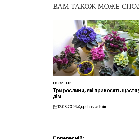
ВАМ ТАКОЖ МОЖЕ СПО
ПОЗИТИВ
ОПУБЛІКУВАТИ
Три рослини, які приносять щастя 
У
дім
12.03.2026
dpchas_admin
on
Опубліковано
Попередній: