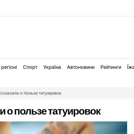
 регіоні
Спорт
Україна
Автоновини
Рейтинги
Їж
ссказали о пользе татуировок
и о пользе татуировок