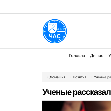
Перейти
до
вмісту
DPChas
Головна
Дніпро
У
Домашня
Позитив
Ученые ра
Ученые рассказал