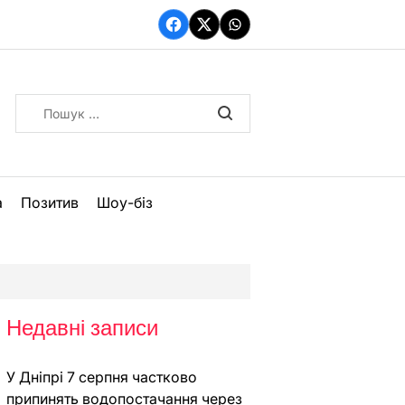
Facebook
Twitter
WhatsApp
Пошук:
а
Позитив
Шоу-біз
Недавні записи
У Дніпрі 7 серпня частково
припинять водопостачання через