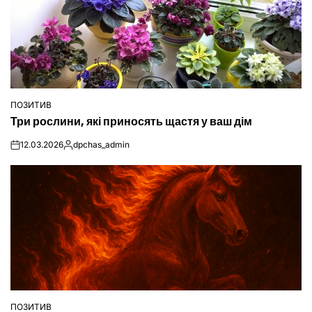
ПОЗИТИВ
ОПУБЛІКУВАТИ
Три рослини, які приносять щастя у ваш дім
У
12.03.2026
dpchas_admin
on
Опубліковано
ПОЗИТИВ
ОПУБЛІКУВАТИ