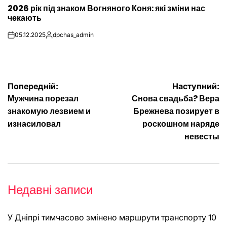
2026 рік під знаком Вогняного Коня: які зміни нас
У
чекають
05.12.2025
dpchas_admin
on
Опубліковано
Навігація
Попередній:
Наступний:
Мужчина порезал
Снова свадьба? Вера
записів
знакомую лезвием и
Брежнева позирует в
изнасиловал
роскошном наряде
невесты
Недавні записи
У Дніпрі тимчасово змінено маршрути транспорту 10