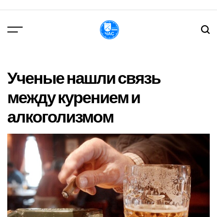
Перейти
до
вмісту
DPChas
Ученые нашли связь
между курением и
алкоголизмом