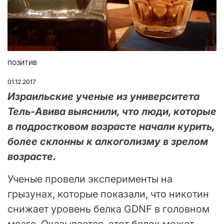
ПОЗИТИВ
ОПУБЛІКУВАТИ
У
01.12.2017
Израильские ученые из университета
Тель-Авива выяснили, что люди, которые
в подростковом возрасте начали курить,
более склонны к алкоголизму в зрелом
возрасте.
Ученые провели эксперименты на
грызунах, которые показали, что никотин
снижает уровень белка GDNF в головном
мозге. Оказывается, этот белок может