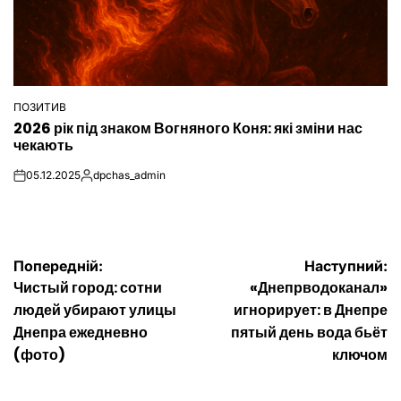
ПОЗИТИВ
ОПУБЛІКУВАТИ
2026 рік під знаком Вогняного Коня: які зміни нас
У
чекають
05.12.2025
dpchas_admin
on
Опубліковано
Навігація
Попередній:
Наступний:
Чистый город: сотни
«Днепрводоканал»
записів
людей убирают улицы
игнорирует: в Днепре
Днепра ежедневно
пятый день вода бьёт
(фото)
ключом