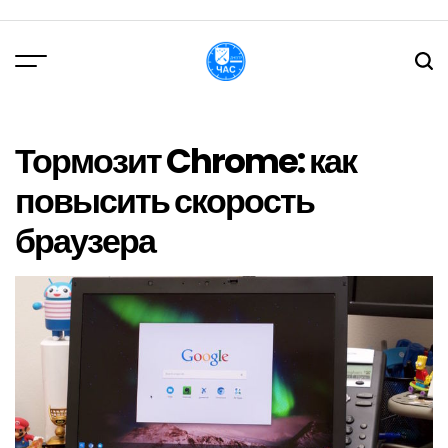
Перейти
до
вмісту
DPChas
Тормозит Chrome: как
повысить скорость
браузера