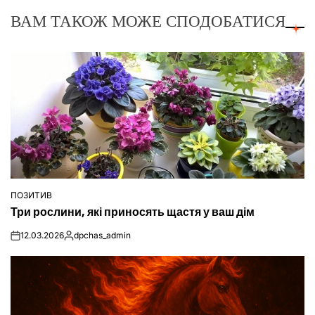
ВАМ ТАКОЖ МОЖЕ СПОДОБАТИСЯ
ПОЗИТИВ
ОПУБЛІКУВАТИ
Три рослини, які приносять щастя у ваш дім
У
12.03.2026
dpchas_admin
on
Опубліковано