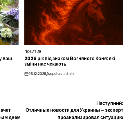
ПОЗИТИВ
ОПУБЛІКУВАТИ
у ваш
2026 рік під знаком Вогняного Коня: які
У
зміни нас чекають
05.12.2025
dpchas_admin
on
Опубліковано
Наступний:
зачет
Отличные новости для Украины – эксперт
ным днем
проанализировал ситуацию