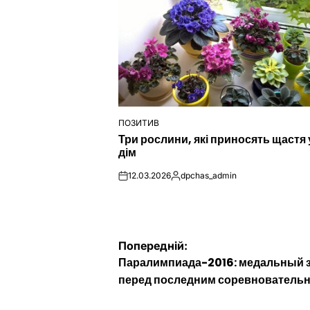
ПОЗИТИВ
ОПУБЛІКУВАТИ
Три рослини, які приносять щастя 
У
дім
12.03.2026
dpchas_admin
on
Опубліковано
Навігація
Попередній:
Паралимпиада-2016: медальный 
записів
перед последним соревнователь