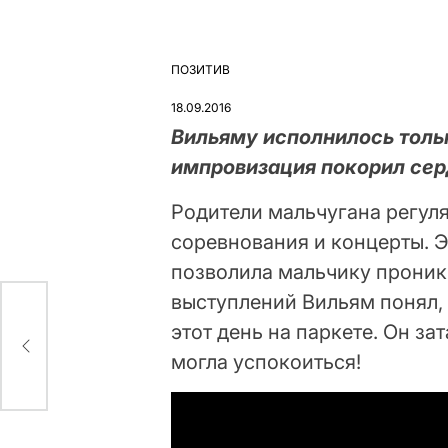
ПОЗИТИВ
ОПУБЛІКУВАТИ
У
18.09.2016
Вильяму исполнилось тольк
импровизация покорил сер
Родители мальчугана регул
соревнования и концерты. 
позволила мальчику проник
выступлений Вильям понял, ч
ый
этот день на паркете. Он зат
могла успокоиться!