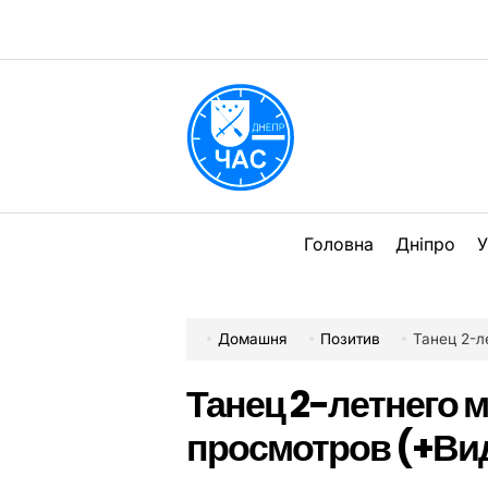
Перейти
до
вмісту
DPChas
Головна
Дніпро
У
Домашня
Позитив
Танец 2-л
Танец 2-летнего 
просмотров (+Ви