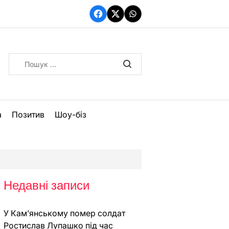
Facebook
Twitter
WhatsApp
Пошук:
а
Позитив
Шоу-біз
Недавні записи
У Кам’янському помер солдат
Ростислав Лупашко під час