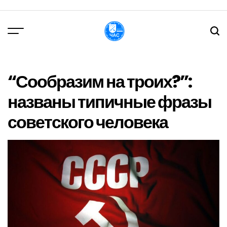
Перейти
до
вмісту
DPChas
“Сообразим на троих?”:
названы типичные фразы
советского человека