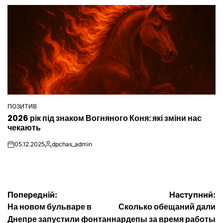
ПОЗИТИВ
ОПУБЛІКУВАТИ
2026 рік під знаком Вогняного Коня: які зміни нас
У
чекають
05.12.2025
dpchas_admin
on
Опубліковано
Навігація
Попередній:
Наступний:
На новом бульваре в
Сколько обещаний дали
записів
Днепре запустили фонтан
нардепы за время работы