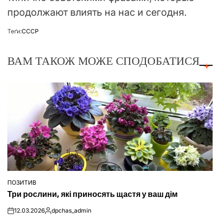
продолжают влиять на нас и сегодня.
Теґи:
СССР
ВАМ ТАКОЖ МОЖЕ СПОДОБАТИСЯ
ПОЗИТИВ
ОПУБЛІКУВАТИ
Три рослини, які приносять щастя у ваш дім
У
12.03.2026
dpchas_admin
on
Опубліковано