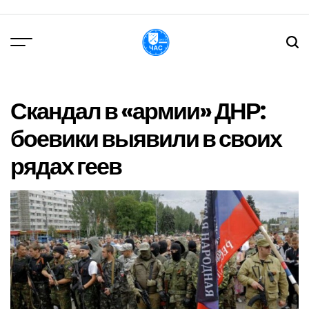
Перейти
до
вмісту
DPChas
Скандал в «армии» ДНР:
боевики выявили в своих
рядах геев