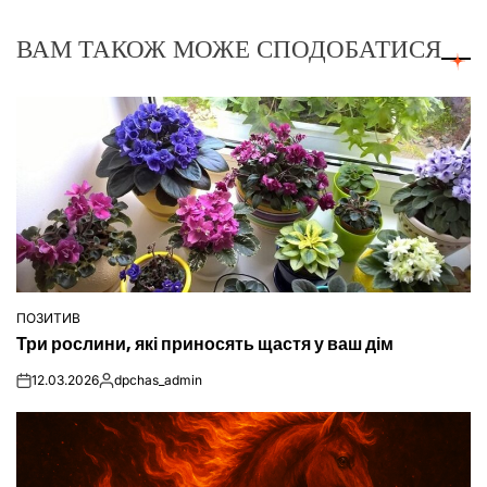
ВАМ ТАКОЖ МОЖЕ СПОДОБАТИСЯ
ПОЗИТИВ
ОПУБЛІКУВАТИ
Три рослини, які приносять щастя у ваш дім
У
12.03.2026
dpchas_admin
on
Опубліковано