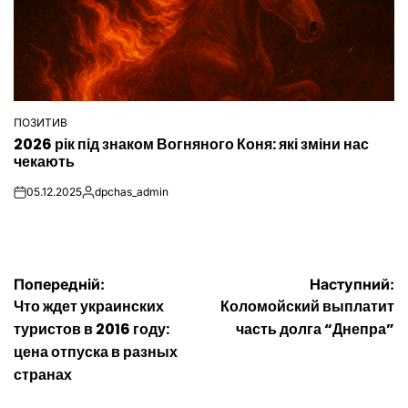
ПОЗИТИВ
ОПУБЛІКУВАТИ
2026 рік під знаком Вогняного Коня: які зміни нас
У
чекають
05.12.2025
dpchas_admin
on
Опубліковано
Навігація
Попередній:
Наступний:
Что ждет украинских
Коломойский выплатит
записів
туристов в 2016 году:
часть долга “Днепра”
цена отпуска в разных
странах