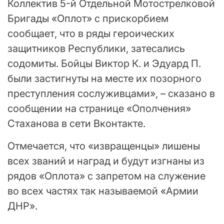
Коллектив 5-й Отдельной Мотострелковой
Бригады «Оплот» с прискорбием
сообщает, что в ряды героических
защитников Республики, затесались
содомиты. Бойцы Виктор К. и Эдуард П.
были застигнуты на месте их позорного
преступления сослуживцами», – сказано в
сообщении на странице «Ополчения»
Стаханова в сети Вконтакте.
Отмечается, что «извращенцы» лишены
всех званий и наград и будут изгнаны из
рядов «Оплота» с запретом на служение
во всех частях так называемой «Армии
ДНР».