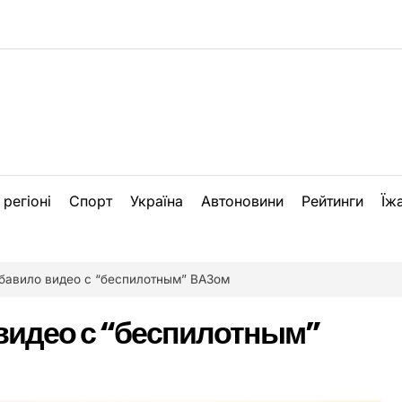
 регіоні
Спорт
Україна
Автоновини
Рейтинги
Їж
бавило видео с “беспилотным” ВАЗом
видео с “беспилотным”