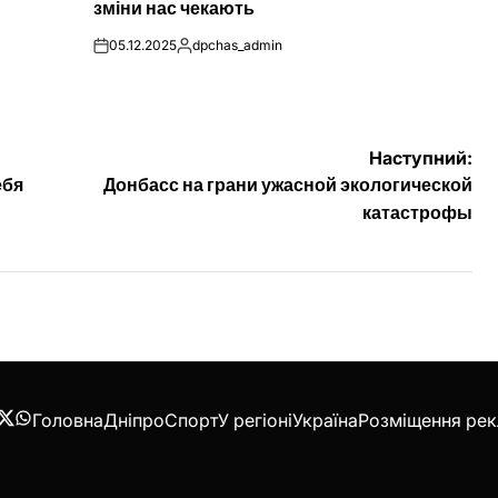
зміни нас чекають
05.12.2025
dpchas_admin
on
Опубліковано
Наступний:
ебя
Донбасс на грани ужасной экологической
катастрофы
Головна
Дніпро
Спорт
У регіоні
Україна
Розміщення ре
acebook
Twitter
WhatsApp