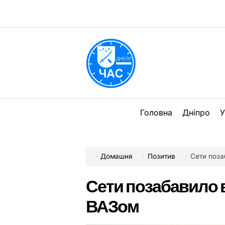
Перейти
до
вмісту
DPChas
Головна
Дніпро
У
Домашня
Позитив
Сети поза
Сети позабавило 
ВАЗом