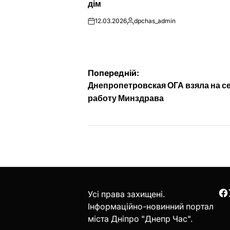
дім
12.03.2026
dpchas_admin
on
Опубліковано
Навігація
Попередній:
Днепропетровская ОГА взяла на с
записів
работу Минздрава
Усі права захищені.
F
Інформаційно-новинний портал
міста Дніпро "Днепр Час".