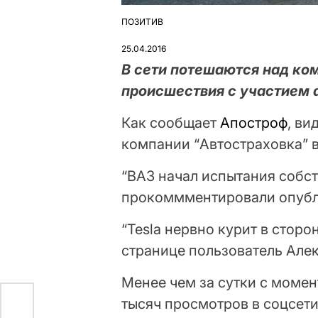
ПОЗИТИВ
ОПУБЛІКУВАТИ
У
25.04.2016
В сети потешаются над ко
происшествия с участием 
Как сообщает
Апостроф
, ви
компании “Автостраховка” в
“ВАЗ начал испытания собст
прокоммментировали опубл
“Tesla нервно курит в сторо
странице пользователь Але
Менее чем за сутки с момен
тысяч просмотров в соцсети