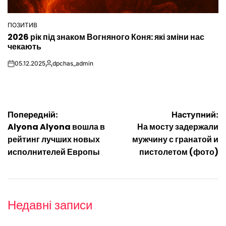
ПОЗИТИВ
ОПУБЛІКУВАТИ
2026 рік під знаком Вогняного Коня: які зміни нас
У
чекають
05.12.2025
dpchas_admin
on
Опубліковано
Навігація
Попередній:
Наступний:
Alyona Alyona вошла в
На мосту задержали
записів
рейтинг лучших новых
мужчину с гранатой и
исполнителей Европы
пистолетом (фото)
Недавні записи