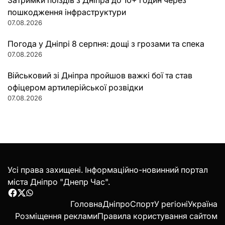
Затримки поїздів з Дніпра до 10+ годин через
пошкодження інфраструктури
07.08.2026
Погода у Дніпрі 8 серпня: дощі з грозами та спека
07.08.2026
Військовий зі Дніпра пройшов важкі бої та став
офіцером артилерійської розвідки
07.08.2026
Усі права захищені. Інформаційно-новинний портал
міста Дніпро "Днепр Час".
Facebook
Twitter
WhatsApp
Головна
Дніпро
Спорт
У регіоні
Україна
Розміщення реклами
Правила користування сайтом