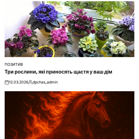
ПОЗИТИВ
ОПУБЛІКУВАТИ
Три рослини, які приносять щастя у ваш дім
У
12.03.2026
dpchas_admin
on
Опубліковано