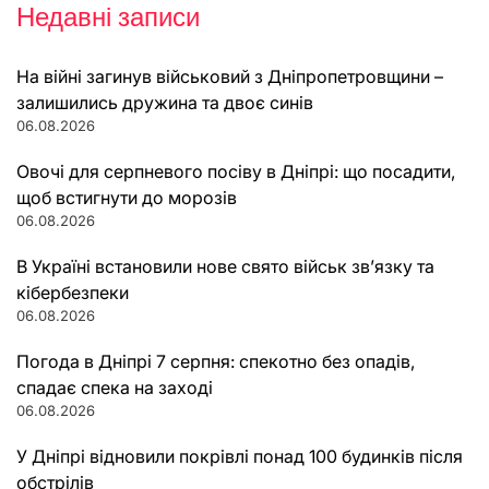
Недавні записи
На війні загинув військовий з Дніпропетровщини –
залишились дружина та двоє синів
06.08.2026
Овочі для серпневого посіву в Дніпрі: що посадити,
щоб встигнути до морозів
06.08.2026
В Україні встановили нове свято військ зв’язку та
кібербезпеки
06.08.2026
Погода в Дніпрі 7 серпня: спекотно без опадів,
спадає спека на заході
06.08.2026
У Дніпрі відновили покрівлі понад 100 будинків після
обстрілів