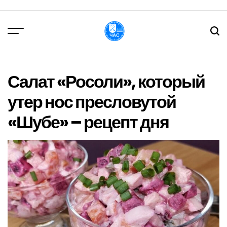
Перейти
до
вмісту
DPChas
Салат «Росоли», который
утер нос пресловутой
«Шубе» – рецепт дня