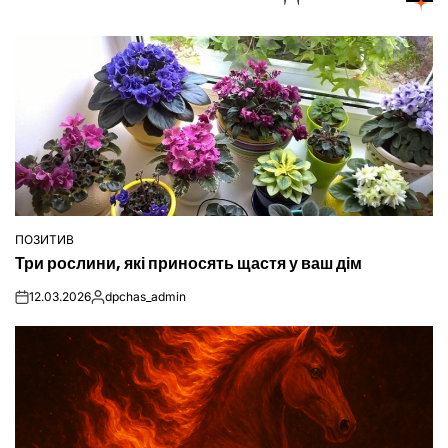
ПОЗИТИВ
ОПУБЛІКУВАТИ
Три рослини, які приносять щастя у ваш дім
У
12.03.2026
dpchas_admin
on
Опубліковано