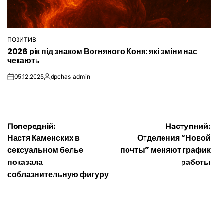
ПОЗИТИВ
ОПУБЛІКУВАТИ
2026 рік під знаком Вогняного Коня: які зміни нас
У
чекають
05.12.2025
dpchas_admin
on
Опубліковано
Навігація
Попередній:
Наступний:
Настя Каменских в
Отделения “Новой
записів
сексуальном белье
почты” меняют график
показала
работы
соблазнительную фигуру