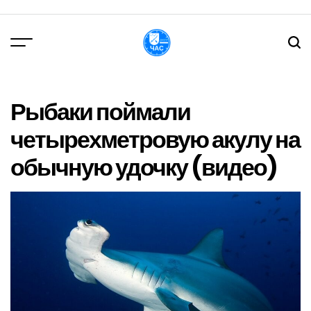
Перейти
до
вмісту
DPChas
Рыбаки поймали
четырехметровую акулу на
обычную удочку (видео)