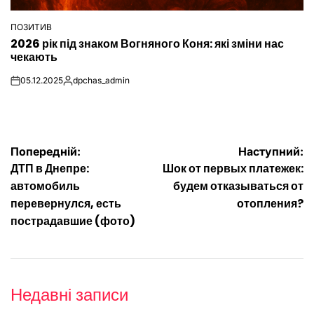
ПОЗИТИВ
ОПУБЛІКУВАТИ
2026 рік під знаком Вогняного Коня: які зміни нас
У
чекають
05.12.2025
dpchas_admin
on
Опубліковано
Навігація
Попередній:
Наступний:
ДТП в Днепре:
Шок от первых платежек:
записів
автомобиль
будем отказываться от
перевернулся, есть
отопления?
пострадавшие (фото)
Недавні записи