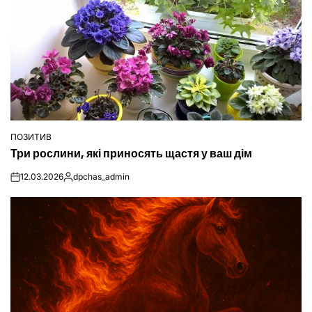
ПОЗИТИВ
ОПУБЛІКУВАТИ
Три рослини, які приносять щастя у ваш дім
У
12.03.2026
dpchas_admin
on
Опубліковано