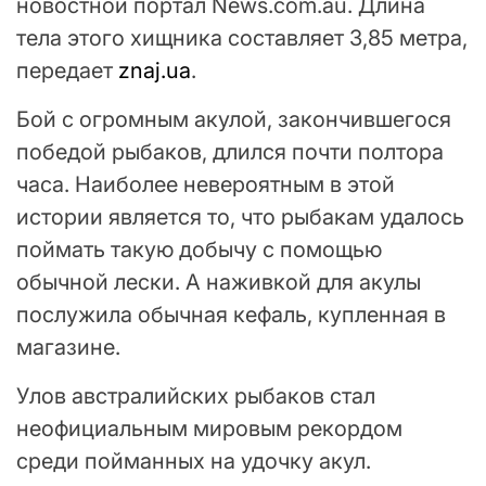
новостной портал News.com.au. Длина
тела этого хищника составляет 3,85 метра,
передает
znaj.ua
.
Бой с огромным акулой, закончившегося
победой рыбаков, длился почти полтора
часа. Наиболее невероятным в этой
истории является то, что рыбакам удалось
поймать такую ​​добычу с помощью
обычной лески. А наживкой для акулы
послужила обычная кефаль, купленная в
магазине.
Улов австралийских рыбаков стал
неофициальным мировым рекордом
среди пойманных на удочку акул.