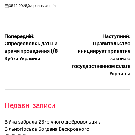
05.12.2025
dpchas_admin
on
Опубліковано
Навігація
Попередній:
Наступний:
Определились даты и
Правительство
записів
время проведения 1/8
инициирует принятие
Кубка Украины
закона о
государственном флаге
Украины
Недавні записи
Війна забрала 23-річного добровольця з
Вільногірська Богдана Бескровного