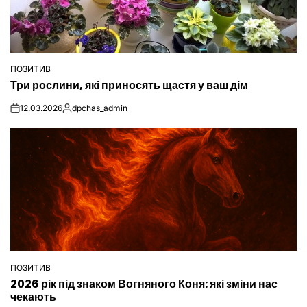
ПОЗИТИВ
ОПУБЛІКУВАТИ
Три рослини, які приносять щастя у ваш дім
У
12.03.2026
dpchas_admin
on
Опубліковано
ПОЗИТИВ
ОПУБЛІКУВАТИ
2026 рік під знаком Вогняного Коня: які зміни нас
У
чекають