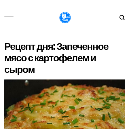
Перейти
до
вмісту
DPChas
Рецепт дня: Запеченное
мясо с картофелем и
сыром