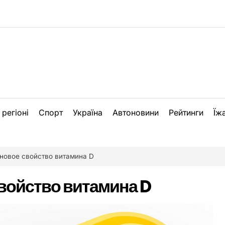
 регіоні
Спорт
Україна
Автоновини
Рейтинги
Їж
новое свойство витамина D
войство витамина D