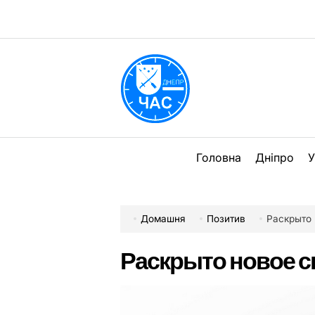
Перейти
до
вмісту
DPChas
Головна
Дніпро
У
Домашня
Позитив
Раскрыто 
Раскрыто новое с