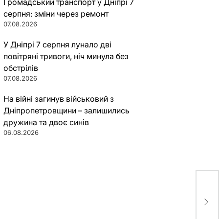
Громадський транспорт у Дніпрі 7
серпня: зміни через ремонт
07.08.2026
У Дніпрі 7 серпня лунало дві
повітряні тривоги, ніч минула без
обстрілів
07.08.2026
На війні загинув військовий з
Дніпропетровщини – залишились
дружина та двоє синів
06.08.2026
Бог
взя
кам