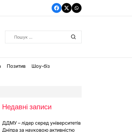
Facebook
Twitter
WhatsApp
Пошук:
а
Позитив
Шоу-біз
Недавні записи
ДДМУ – лідер серед університетів
Дніпра за науковою активністю