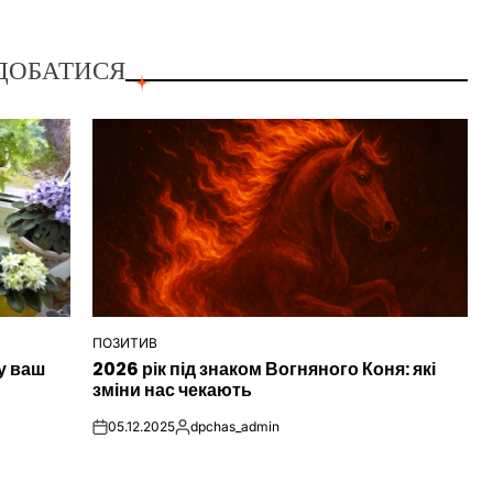
ДОБАТИСЯ
ПОЗИТИВ
ОПУБЛІКУВАТИ
у ваш
2026 рік під знаком Вогняного Коня: які
У
зміни нас чекають
05.12.2025
dpchas_admin
on
Опубліковано