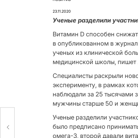
ОПУБЛІКУВАТИ
У
23.11.2020
Ученые разделили участни
Витамин D способен снижат
в опубликованном в журнал
ученых из клинической бол
медицинской школы, пишет
Специалисты раскрыли ново
эксперименту, в рамках кот
наблюдали за 25 тысячами 
мужчины старше 50 и женщи
Ученые разделили участнико
ке
было предписано принимать
омега-3, второй давали вита