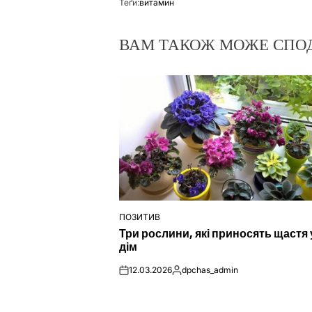
Теґи:
витамин
ВАМ ТАКОЖ МОЖЕ СПО
ПОЗИТИВ
ОПУБЛІКУВАТИ
Три рослини, які приносять щастя 
У
дім
12.03.2026
dpchas_admin
on
Опубліковано