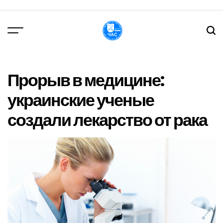
Перейти
до
вмісту
DPChas
Прорыв в медицине:
украинские ученые
создали лекарство от рака