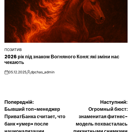
ПОЗИТИВ
ОПУБЛІКУВАТИ
2026 рік під знаком Вогняного Коня: які зміни нас
У
чекають
05.12.2025
dpchas_admin
on
Опубліковано
Навігація
Попередній:
Наступний:
Бывший топ-менеджер
Огромный бюст:
записів
ПриватБанка считает, что
знаменитая фитнес-
банк «умер» после
модель похвасталась
национализации
пикантными снимками