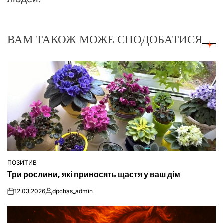
ВАМ ТАКОЖ МОЖЕ СПОДОБАТИСЯ
ПОЗИТИВ
ОПУБЛІКУВАТИ
Три рослини, які приносять щастя у ваш дім
У
12.03.2026
dpchas_admin
on
Опубліковано