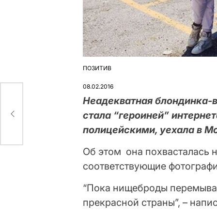
ПОЗИТИВ
ОПУБЛІКУВАТИ
У
08.02.2016
Неадекватная блондинка-в
и
стала “героиней” интернет
полицейскими, уехала в М
Об этом она похвасталась н
соответствующие фотограф
“Пока нищеброды перемыва
прекрасной страны”, – напис