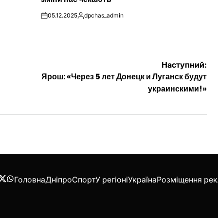
05.12.2025
dpchas_admin
on
Опубліковано
Наступний:
Ярош: «Через 5 лет Донецк и Луганск будут
украинскими!»
Головна
Дніпро
Спорт
У регіоні
Україна
Розміщення ре
acebook
Twitter
WhatsApp