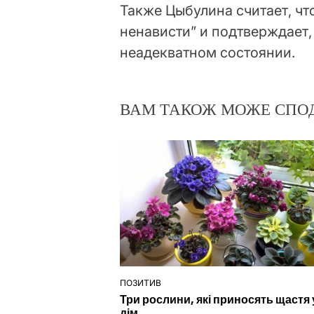
Также Цыбулина считает, чт
ненависти” и подтверждает,
неадекватном состоянии.
ВАМ ТАКОЖ МОЖЕ СПО
ПОЗИТИВ
ОПУБЛІКУВАТИ
Три рослини, які приносять щастя 
У
дім