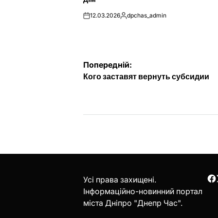
12.03.2026
dpchas_admin
on
Опубліковано
Навігація
Попередній:
Кого заставят вернуть субсидии
записів
Усі права захищені.
F
Інформаційно-новинний портал
міста Дніпро "Днепр Час".