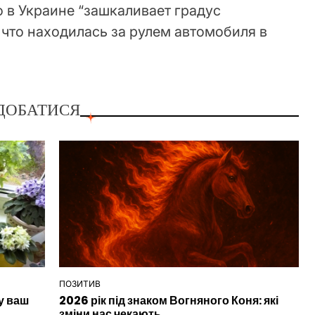
о в Украине “зашкаливает градус
 что находилась за рулем автомобиля в
ДОБАТИСЯ
ПОЗИТИВ
ОПУБЛІКУВАТИ
у ваш
2026 рік під знаком Вогняного Коня: які
У
зміни нас чекають