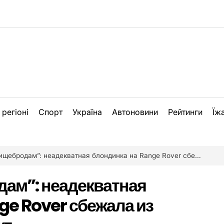
 регіоні
Спорт
Україна
Автоновини
Рейтинги
Їж
родам”: неадекватная блондинка на Range Rover сбежала из Украины. Фотофакт
ам”: неадекватная
ge Rover сбежала из