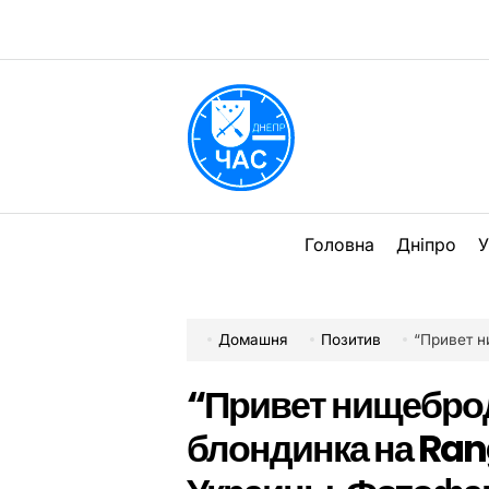
Перейти
до
вмісту
DPChas
Головна
Дніпро
У
Домашня
Позитив
“Привет нищеб
“Привет нищеброд
блондинка на Ran