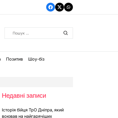
Facebook
Twitter
WhatsApp
Пошук:
а
Позитив
Шоу-біз
Недавні записи
Історія бійця ТрО Дніпра, який
воював на найгарячіших