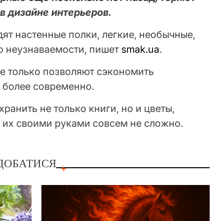
в дизайне интерьеров.
ят настенные полки, легкие, необычные,
о неузнаваемости, пишет
smak.ua
.
не только позволяют сэкономить
т более современно.
ранить не только книги, но и цветы,
ть их своими руками совсем не сложно.
ДОБАТИСЯ