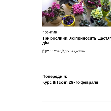
ПОЗИТИВ
ОПУБЛІКУВАТИ
Три рослини, які приносять щастя 
У
дім
12.03.2026
dpchas_admin
on
Опубліковано
Навігація
Попередній:
Курс Bitcoin 25-го февраля
записів