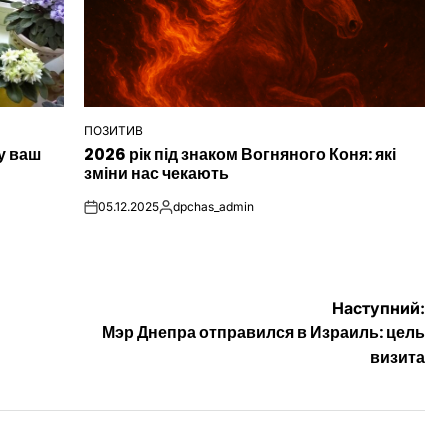
ПОЗИТИВ
ОПУБЛІКУВАТИ
у ваш
2026 рік під знаком Вогняного Коня: які
У
зміни нас чекають
05.12.2025
dpchas_admin
on
Опубліковано
Наступний:
Мэр Днепра отправился в Израиль: цель
визита