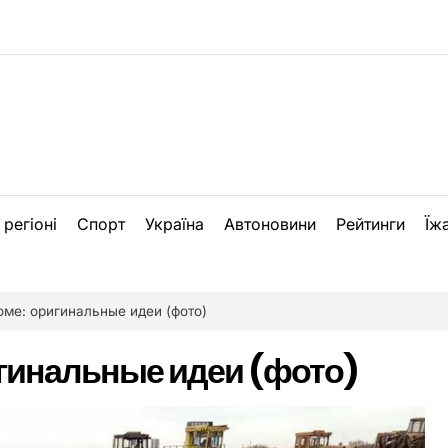
 регіоні
Спорт
Україна
Автоновини
Рейтинги
Їж
оме: оригинальные идеи (фото)
игинальные идеи (фото)