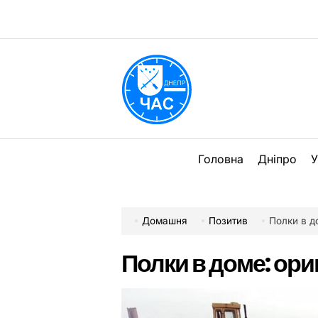
Перейти
до
вмісту
DPChas
Головна
Дніпро
У
Домашня
Позитив
Полки в д
Полки в доме: ор