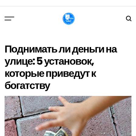
Перейти
до
вмісту
DPChas
Поднимать ли деньги на
улице: 5 установок,
которые приведут к
богатству