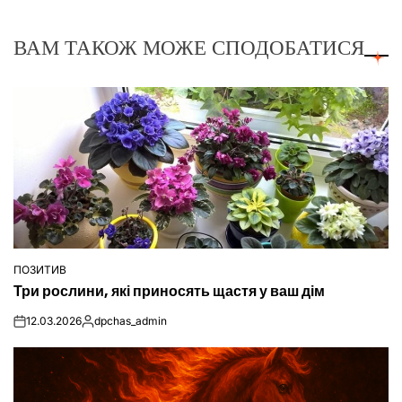
ВАМ ТАКОЖ МОЖЕ СПОДОБАТИСЯ
ПОЗИТИВ
ОПУБЛІКУВАТИ
Три рослини, які приносять щастя у ваш дім
У
12.03.2026
dpchas_admin
on
Опубліковано