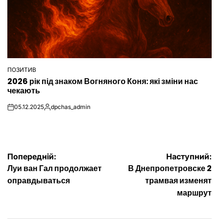
ПОЗИТИВ
ОПУБЛІКУВАТИ
2026 рік під знаком Вогняного Коня: які зміни нас
У
чекають
05.12.2025
dpchas_admin
on
Опубліковано
Навігація
Попередній:
Наступний:
Луи ван Гал продолжает
В Днепропетровске 2
записів
оправдываться
трамвая изменят
маршрут