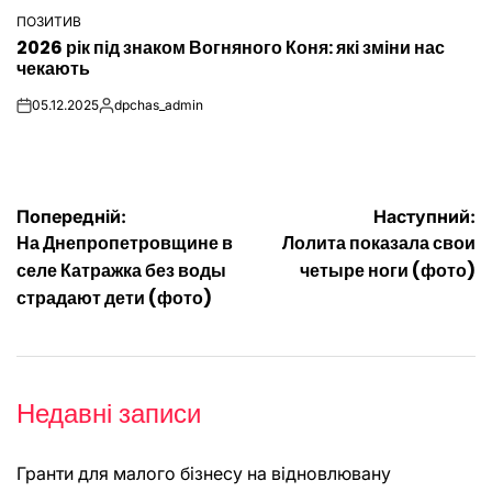
ПОЗИТИВ
ОПУБЛІКУВАТИ
2026 рік під знаком Вогняного Коня: які зміни нас
У
чекають
05.12.2025
dpchas_admin
on
Опубліковано
Навігація
Попередній:
Наступний:
На Днепропетровщине в
Лолита показала свои
записів
селе Катражка без воды
четыре ноги (фото)
страдают дети (фото)
Недавні записи
Гранти для малого бізнесу на відновлювану