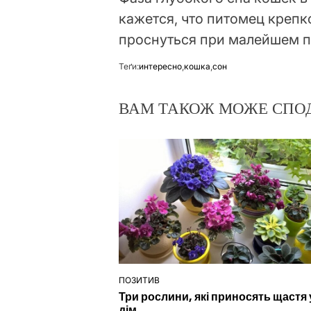
кажется, что питомец крепко
проснуться при малейшем п
Теґи:
интересно
,
кошка
,
сон
ВАМ ТАКОЖ МОЖЕ СПО
ПОЗИТИВ
ОПУБЛІКУВАТИ
Три рослини, які приносять щастя 
У
дім