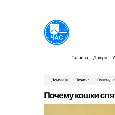
Перейти
до
вмісту
DPChas
Головна
Дніпро
У
Домашня
Позитив
Почему ко
Почему кошки спя