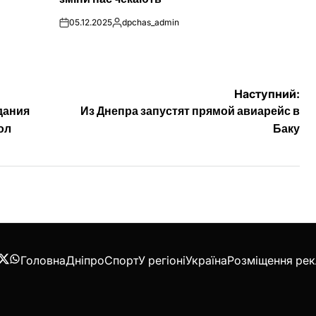
05.12.2025
dpchas_admin
on
Опубліковано
Наступний:
дания
Из Днепра запустят прямой авиарейс в
ол
Баку
Головна
Дніпро
Спорт
У регіоні
Україна
Розміщення ре
acebook
Twitter
WhatsApp