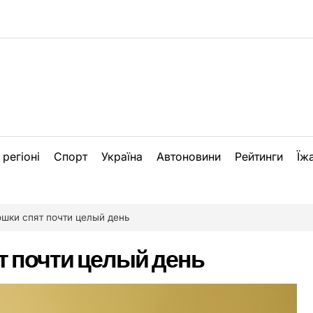
 регіоні
Спорт
Україна
Автоновини
Рейтинги
Їж
шки спят почти целый день
т почти целый день