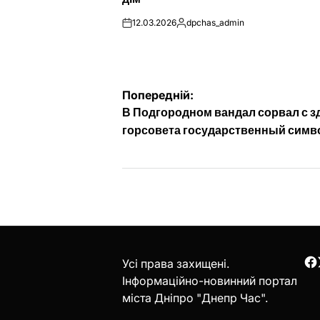
12.03.2026
dpchas_admin
on
Опубліковано
Навігація
Попередній:
В Подгородном вандал сорвал с з
записів
горсовета государственный симв
Усі права захищені.
F
Інформаційно-новинний портал
міста Дніпро "Днепр Час".