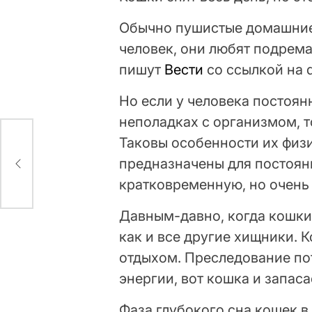
Обычно пушистые домашние к
человек, они любят подрема
пишут
Вести
со ссылкой на 
Но если у человека постоя
неполадках с организмом, 
Таковы особенности их физ
с
предназначены для постоянн
кратковременную, но очень
Давным-давно, когда кошки
как и все другие хищники. 
отдыхом. Преследование по
энергии, вот кошка и запасае
Фаза глубокого сна кошек в