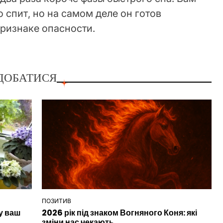
 спит, но на самом деле он готов
ризнаке опасности.
ДОБАТИСЯ
ПОЗИТИВ
ОПУБЛІКУВАТИ
у ваш
2026 рік під знаком Вогняного Коня: які
У
зміни нас чекають