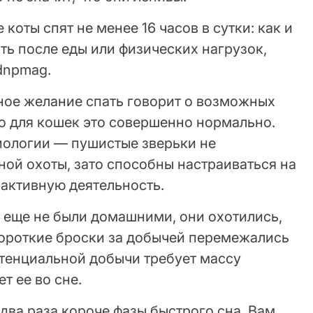
оты спят не менее 16 часов в сутки: как и
ть после еды или физических нагрузок,
dnpmag.
нное желание спать говорит о возможных
то для кошек это совершенно нормально.
иологии — пушистые зверьки не
ой охоты, зато способны настраиваться на
 активную деятельность.
 еще не были домашними, они охотились,
Короткие броски за добычей перемежались
тенциальной добычи требует массу
т ее во сне.
 два раза короче фазы быстрого сна. Вам