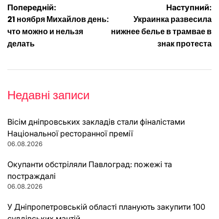
Навігація
Попередній:
Наступний:
21 ноября Михайлов день:
Украинка развесила
записів
что можно и нельзя
нижнее белье в трамвае в
делать
знак протеста
Недавні записи
Вісім дніпровських закладів стали фіналістами
Національної ресторанної премії
06.08.2026
Окупанти обстріляли Павлоград: пожежі та
постраждалі
06.08.2026
У Дніпропетровській області планують закупити 100
суддівських мантій