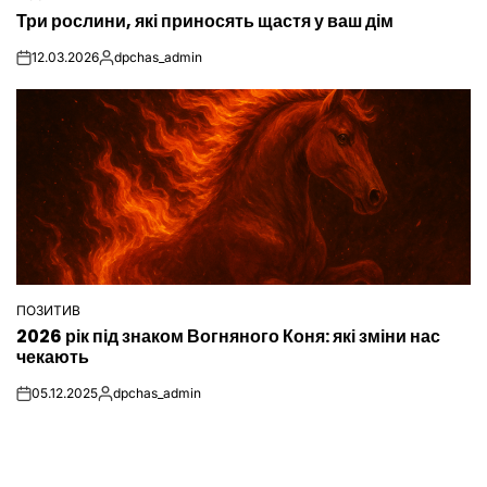
ОПУБЛІКУВАТИ
Три рослини, які приносять щастя у ваш дім
У
12.03.2026
dpchas_admin
on
Опубліковано
ПОЗИТИВ
ОПУБЛІКУВАТИ
2026 рік під знаком Вогняного Коня: які зміни нас
У
чекають
05.12.2025
dpchas_admin
on
Опубліковано