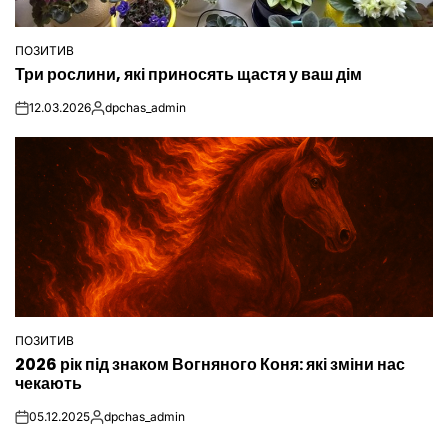
ПОЗИТИВ
ОПУБЛІКУВАТИ
Три рослини, які приносять щастя у ваш дім
У
12.03.2026
dpchas_admin
on
Опубліковано
ПОЗИТИВ
ОПУБЛІКУВАТИ
2026 рік під знаком Вогняного Коня: які зміни нас
У
чекають
05.12.2025
dpchas_admin
on
Опубліковано