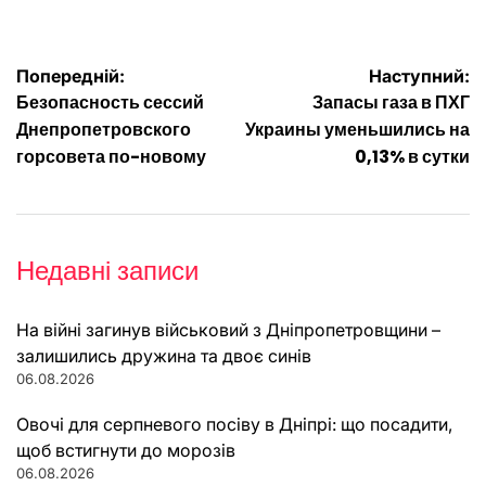
Навігація
Попередній:
Наступний:
Безопасность сессий
Запасы газа в ПХГ
записів
Днепропетровского
Украины уменьшились на
горсовета по-новому
0,13% в сутки
Недавні записи
На війні загинув військовий з Дніпропетровщини –
залишились дружина та двоє синів
06.08.2026
Овочі для серпневого посіву в Дніпрі: що посадити,
щоб встигнути до морозів
06.08.2026