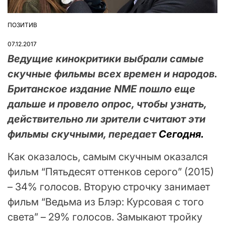
ПОЗИТИВ
ОПУБЛІКУВАТИ
У
07.12.2017
Ведущие кинокритики выбрали самые
скучные фильмы всех времен и народов.
Британское издание NME пошло еще
дальше и провело опрос, чтобы узнать,
действительно ли зрители считают эти
фильмы скучными, передает
Сегодня.
Как оказалось, самым скучным оказался
фильм “Пятьдесят оттенков серого” (2015)
– 34% голосов. Вторую строчку занимает
фильм “Ведьма из Блэр: Курсовая с того
света” – 29% голосов. Замыкают тройку