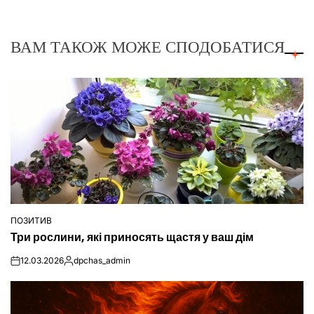
ВАМ ТАКОЖ МОЖЕ СПОДОБАТИСЯ
ПОЗИТИВ
ОПУБЛІКУВАТИ
Три рослини, які приносять щастя у ваш дім
У
12.03.2026
dpchas_admin
on
Опубліковано