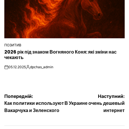
ПОЗИТИВ
ОПУБЛІКУВАТИ
2026 рік під знаком Вогняного Коня: які зміни нас
У
чекають
05.12.2025
dpchas_admin
on
Опубліковано
Навігація
Попередній:
Наступний:
Как политики используют
В Украине очень дешевый
записів
Вакарчука и Зеленского
интернет