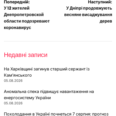
Навігація
Попередній:
Наступний:
У 12 жителей
У Дніпрі продовжують
записів
Днепропетровской
весняне висаджування
области подозревают
дерев
коронавирус
Недавні записи
На Харківщині загинув старший сержант із
Кам’янського
05.08.2026
Аномальна спека підвищує навантаження на
енергосистему України
05.08.2026
Похолодання в Україні почнеться 7 серпня: прогноз