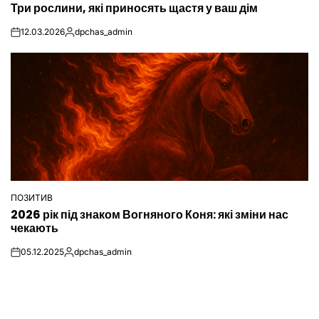
Три рослини, які приносять щастя у ваш дім
У
12.03.2026
dpchas_admin
on
Опубліковано
ПОЗИТИВ
ОПУБЛІКУВАТИ
2026 рік під знаком Вогняного Коня: які зміни нас
У
чекають
05.12.2025
dpchas_admin
on
Опубліковано