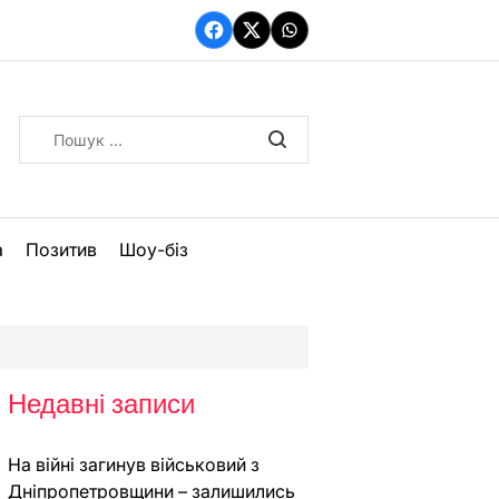
Facebook
Twitter
WhatsApp
Пошук:
а
Позитив
Шоу-біз
Недавні записи
На війні загинув військовий з
Дніпропетровщини – залишились