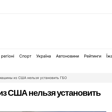
 регіоні
Спорт
Україна
Автоновини
Рейтинги
Їж
 машины из США нельзя установить ГБО
из США нельзя установить