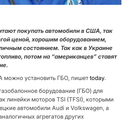
тают покупать автомобили в США, так
огой ценой, хорошим оборудованием,
личным состоянием. Так как в Украине
топливо, потом на “американцев” ставят
ие.
А можно установить ГБО, пишет
today
.
газобалонное борудование (ГБО) для
ак линейки моторов TSI (TFSI), которыми
цкие автомобили Audi и Volkswagen, а
 аналогичных агрегатов других