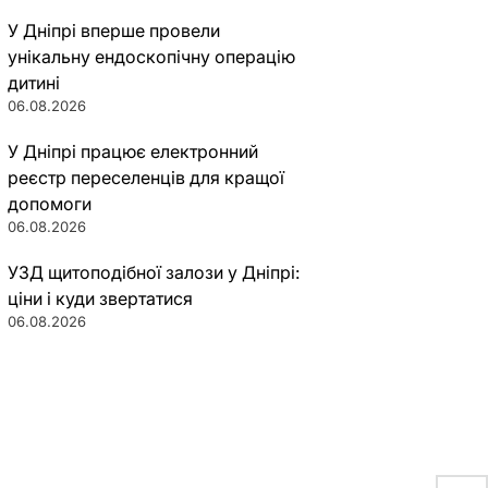
У Дніпрі вперше провели
унікальну ендоскопічну операцію
дитині
06.08.2026
У Дніпрі працює електронний
реєстр переселенців для кращої
допомоги
06.08.2026
УЗД щитоподібної залози у Дніпрі:
ціни і куди звертатися
06.08.2026