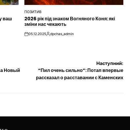
ПОЗИТИВ
ОПУБЛІКУВАТИ
у ваш
2026 рік під знаком Вогняного Коня: які
У
зміни нас чекають
05.12.2025
dpchas_admin
on
Опубліковано
Наступний:
на Новый
“Пил очень сильно”: Потап впервые
рассказал о расставании с Каменских