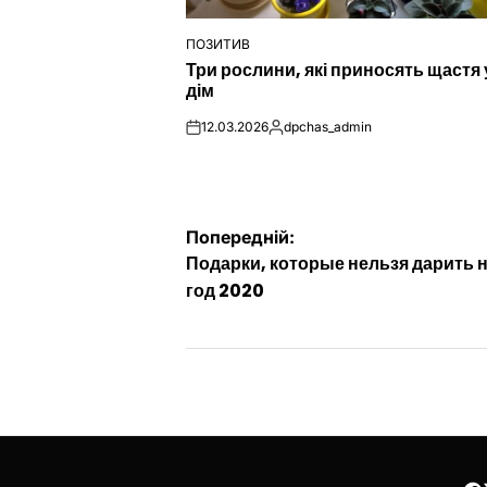
ПОЗИТИВ
ОПУБЛІКУВАТИ
Три рослини, які приносять щастя 
У
дім
12.03.2026
dpchas_admin
on
Опубліковано
Навігація
Попередній:
Подарки, которые нельзя дарить 
записів
год 2020