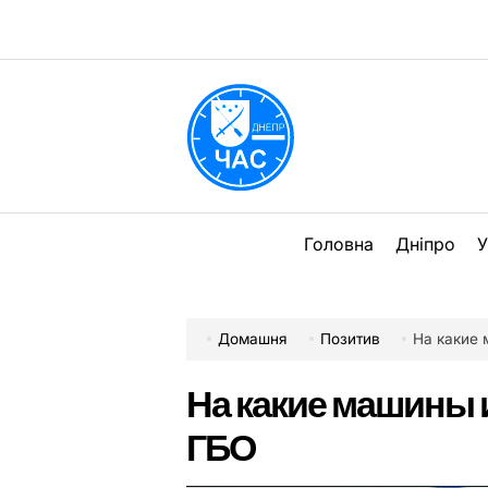
Перейти
до
вмісту
DPChas
Головна
Дніпро
У
Домашня
Позитив
На какие
На какие машины 
ГБО