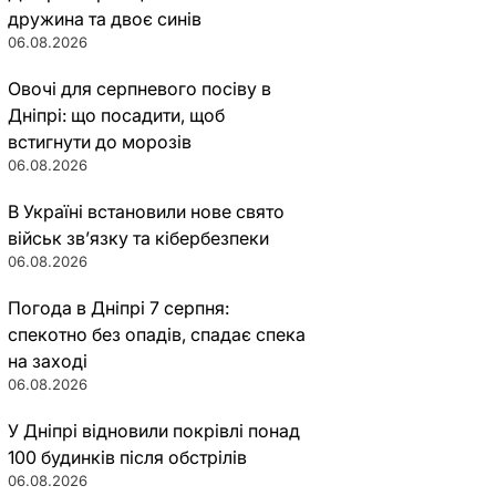
дружина та двоє синів
06.08.2026
Овочі для серпневого посіву в
Дніпрі: що посадити, щоб
встигнути до морозів
06.08.2026
В Україні встановили нове свято
військ зв’язку та кібербезпеки
06.08.2026
Погода в Дніпрі 7 серпня:
спекотно без опадів, спадає спека
на заході
06.08.2026
У Дніпрі відновили покрівлі понад
100 будинків після обстрілів
06.08.2026