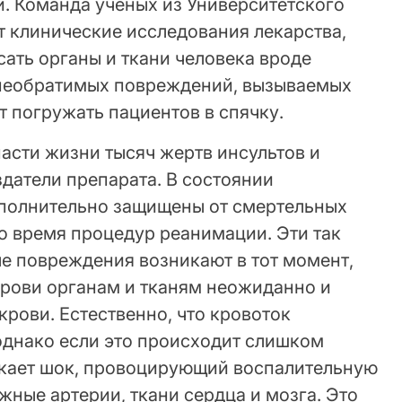
и. Команда ученых из Университетского
 клинические исследования лекарства,
ать органы и ткани человека вроде
т необратимых повреждений, вызываемых
т погружать пациентов в спячку.
асти жизни тысяч жертв инсультов и
здатели препарата. В состоянии
ополнительно защищены от смертельных
о время процедур реанимации. Эти так
 повреждения возникают в тот момент,
крови органам и тканям неожиданно и
крови. Естественно, что кровоток
однако если это происходит слишком
никает шок, провоцирующий воспалительную
ные артерии, ткани сердца и мозга. Это