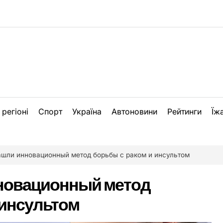
 регіоні
Спорт
Україна
Автоновини
Рейтинги
Їж
ашли инновационный метод борьбы с раком и инсультом
новационный метод
 инсультом