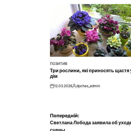
ПОЗИТИВ
ОПУБЛІКУВАТИ
Три рослини, які приносять щастя 
У
дім
12.03.2026
dpchas_admin
on
Опубліковано
Навігація
Попередній:
Светлана Лобода заявила об уход
сцены