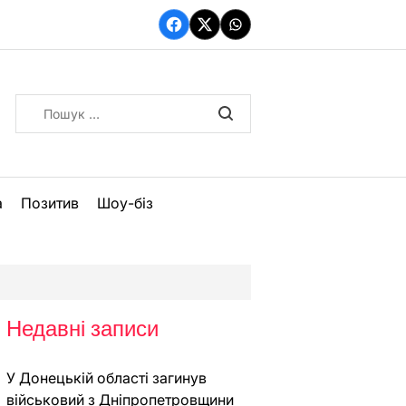
Facebook
Twitter
WhatsApp
Пошук:
а
Позитив
Шоу-біз
Недавні записи
У Донецькій області загинув
військовий з Дніпропетровщини