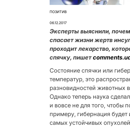
ПОЗИТИВ
ОПУБЛІКУВАТИ
У
06.12.2017
Эксперты выяснили, почем
спасает жизни жертв инсу
проходит лекарство, кото
спячку, пишет
comments.ua
Состояние спячки или гибе
температур, это распростр
разновидностей животных в
Однако теперь наука сдела
и вовсе не для того, чтобы
примеру, гибернация будет 
самых устойчивых опухолей,