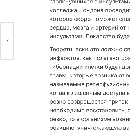
столкнувшихся с инсультам
колледжа Лондона проводит
которое скоро поможет спас
сердца, мозга и артерий о
инсультами. Лекарство буде
ходе
Теоретически это должно сп
инфарктов, как полагают со
гибернации клетки будут д
травм, которые возникают в
называемые реперфузионные
когда к лишенным доступа 
резко возвращается приток 
необходимо восстановить, 
резко, то в организме воз
реакцию, уничтожающую важ