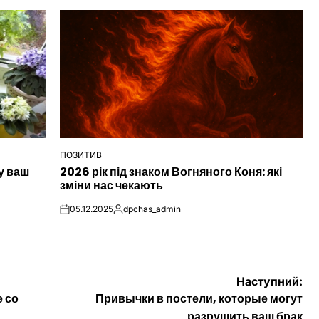
ПОЗИТИВ
ОПУБЛІКУВАТИ
у ваш
2026 рік під знаком Вогняного Коня: які
У
зміни нас чекають
05.12.2025
dpchas_admin
on
Опубліковано
Наступний:
е со
Привычки в постели, которые могут
разрушить ваш брак