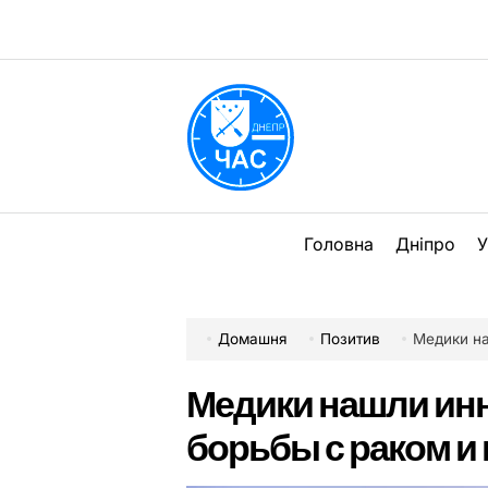
Перейти
до
вмісту
DPChas
Головна
Дніпро
У
Домашня
Позитив
Медики н
Медики нашли ин
борьбы с раком и