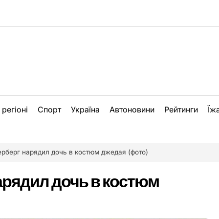
 регіоні
Спорт
Україна
Автоновини
Рейтинги
Їж
рберг нарядил дочь в костюм джедая (фото)
арядил дочь в костюм