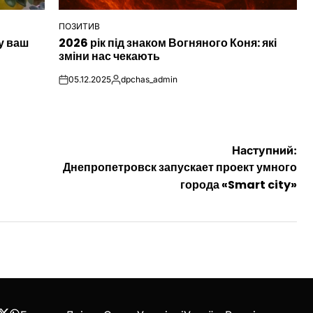
ПОЗИТИВ
ОПУБЛІКУВАТИ
у ваш
2026 рік під знаком Вогняного Коня: які
У
зміни нас чекають
05.12.2025
dpchas_admin
on
Опубліковано
Наступний:
Днепропетровск запускает проект умного
города «Smart city»