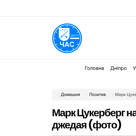
Перейти
до
вмісту
DPChas
Головна
Дніпро
У
Домашня
Позитив
Марк Цуке
Марк Цукерберг н
джедая (фото)