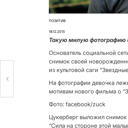
ПОЗИТИВ
ОПУБЛІКУВАТИ
У
18.12.2015
Такую милую фотографию о
Основатель социальной сет
снимок своей новорожденно
из культовой саги “Звездные
ким
На фотографии девочка лежи
мотивам нового фильма о “З
Фото: facebook/zuck
Цукерберг выложил снимок в
“Сила на стороне этой малы