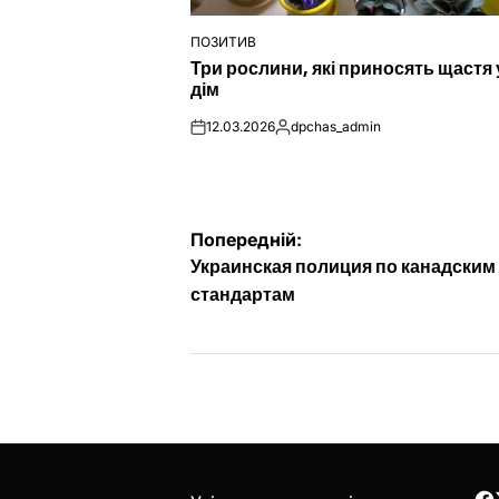
ПОЗИТИВ
ОПУБЛІКУВАТИ
Три рослини, які приносять щастя 
У
дім
12.03.2026
dpchas_admin
on
Опубліковано
Навігація
Попередній:
Украинская полиция по канадским
записів
стандартам