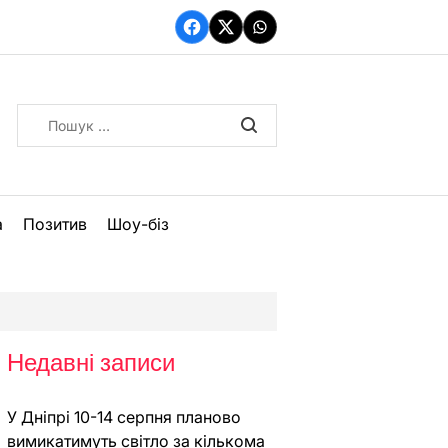
Facebook
Twitter
WhatsApp
Пошук:
а
Позитив
Шоу-біз
Недавні записи
У Дніпрі 10-14 серпня планово
вимикатимуть світло за кількома