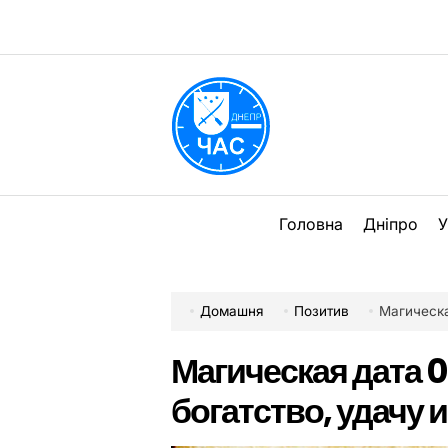
Перейти
до
вмісту
DPChas
Головна
Дніпро
У
Домашня
Позитив
Магическа
Магическая дата 0
богатство, удачу 