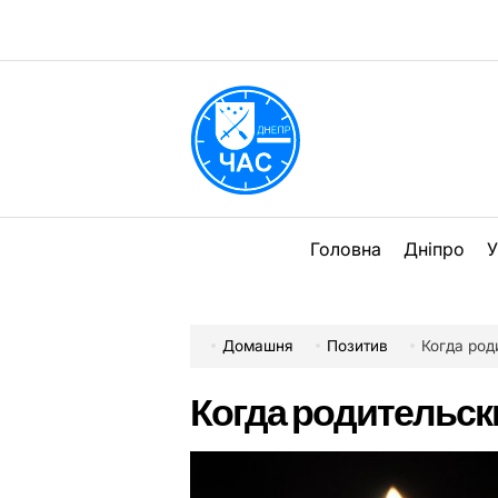
Перейти
до
вмісту
DPChas
Головна
Дніпро
У
Домашня
Позитив
Когда род
Когда родительск