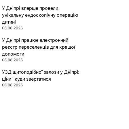
У Дніпрі вперше провели
унікальну ендоскопічну операцію
дитині
06.08.2026
У Дніпрі працює електронний
реєстр переселенців для кращої
допомоги
06.08.2026
УЗД щитоподібної залози у Дніпрі:
ціни і куди звертатися
06.08.2026