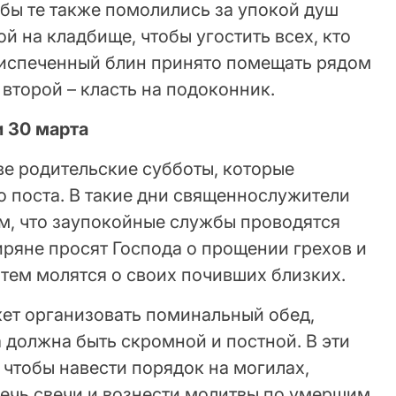
бы те также помолились за упокой душ
й на кладбище, чтобы угостить всех, кто
й испеченный блин принято помещать рядом
второй – класть на подоконник.
и 30 марта
ве родительские субботы, которые
о поста. В такие дни священнослужители
, что заупокойные службы проводятся
иряне просят Господа о прощении грехов и
тем молятся о своих почивших близких.
ет организовать поминальный обед,
 должна быть скромной и постной. В эти
, чтобы навести порядок на могилах,
ечь свечи и вознести молитвы по умершим.