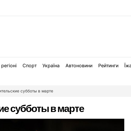
 регіоні
Спорт
Україна
Автоновини
Рейтинги
Їж
ительские субботы в марте
ие субботы в марте