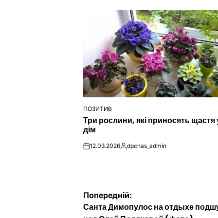
ПОЗИТИВ
ОПУБЛІКУВАТИ
Три рослини, які приносять щастя 
У
дім
12.03.2026
dpchas_admin
on
Опубліковано
Навігація
Попередній:
Санта Димопулос на отдыхе подш