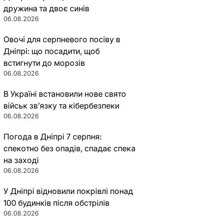
дружина та двоє синів
06.08.2026
Овочі для серпневого посіву в
Дніпрі: що посадити, щоб
встигнути до морозів
06.08.2026
В Україні встановили нове свято
військ зв’язку та кібербезпеки
06.08.2026
Погода в Дніпрі 7 серпня:
спекотно без опадів, спадає спека
на заході
06.08.2026
У Дніпрі відновили покрівлі понад
100 будинків після обстрілів
06.08.2026