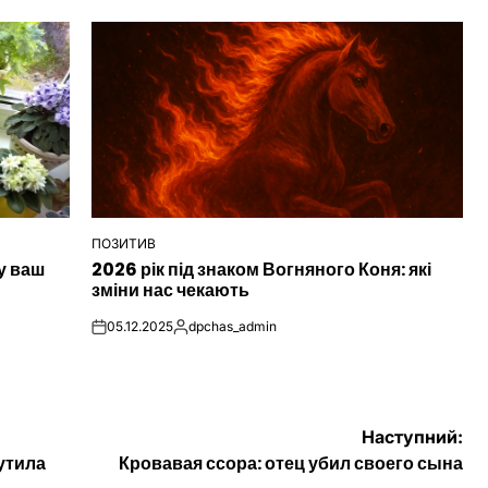
ПОЗИТИВ
ОПУБЛІКУВАТИ
у ваш
2026 рік під знаком Вогняного Коня: які
У
зміни нас чекають
05.12.2025
dpchas_admin
on
Опубліковано
Наступний:
утила
Кровавая ссора: отец убил своего сына