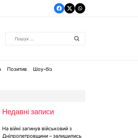
Facebook
Twitter
WhatsApp
Пошук:
а
Позитив
Шоу-біз
Недавні записи
На війні загинув військовий з
Дніпропетровщини – залишились