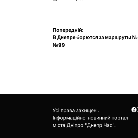
on
Опубліковано
Навігація
Попередній:
В Днепре борются за маршруты №
записів
№99
Усі права захищені.
F
Інформаційно-новинний портал
міста Дніпро "Днепр Час".