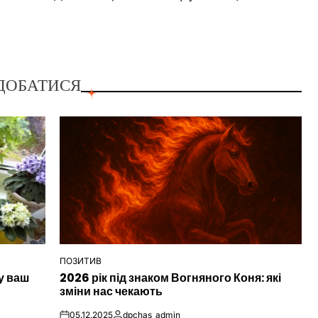
ДОБАТИСЯ
ПОЗИТИВ
ОПУБЛІКУВАТИ
у ваш
2026 рік під знаком Вогняного Коня: які
У
зміни нас чекають
05.12.2025
dpchas_admin