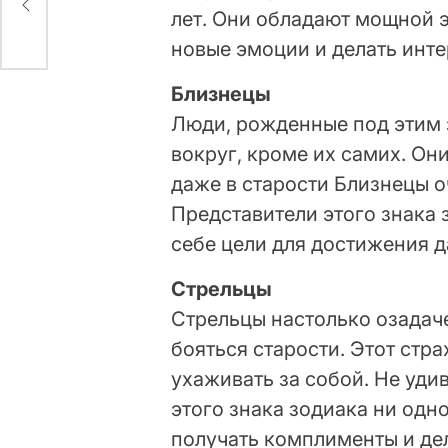
лет. Они обладают мощной э
новые эмоции и делать инте
Близнецы
Люди, рожденные под этим 
вокруг, кроме их самих. Он
даже в старости Близнецы 
Представители этого знака 
себе цели для достижения 
Стрельцы
Стрельцы настолько озадач
бояться старости. Этот стр
ухаживать за собой. Не удив
этого знака зодиака ни одн
получать комплименты и де