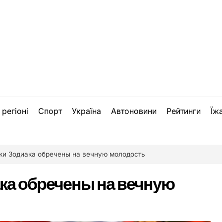
 регіоні
Спорт
Україна
Автоновини
Рейтинги
Їж
ки Зодиака обречены на вечную молодость
ака обречены на вечную