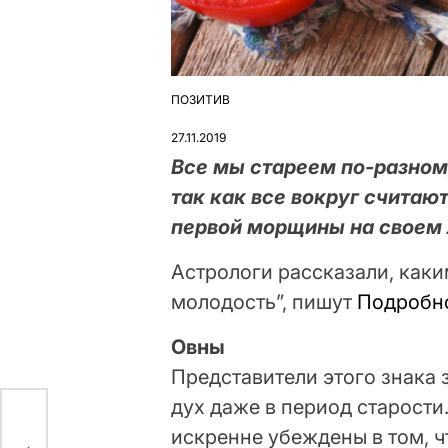
ПОЗИТИВ
ОПУБЛІКУВАТИ
У
27.11.2019
Все мы стареем по-разному
так как все вокруг считаю
первой морщины на своем 
Астрологи рассказали, каки
молодость”, пишут
Подробн
Овны
Представители этого знака 
дух даже в период старости
искренне убеждены в том, ч
ы