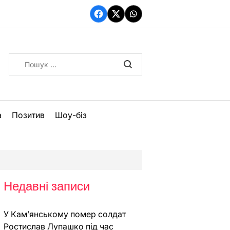
Facebook
Twitter
WhatsApp
Пошук:
а
Позитив
Шоу-біз
Недавні записи
У Кам’янському помер солдат
Ростислав Лупашко під час