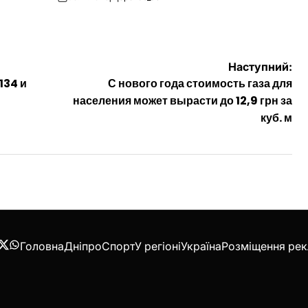
on
Опубліковано
Наступний:
134 и
С нового года стоимость газа для
населения может вырасти до 12,9 грн за
куб. м
Головна
Дніпро
Спорт
У регіоні
Україна
Розміщення ре
acebook
Twitter
WhatsApp