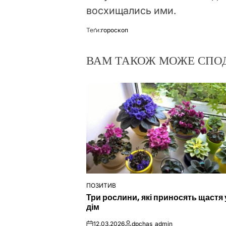
восхищались ими.
Теґи:
гороскоп
ВАМ ТАКОЖ МОЖЕ СПО
ПОЗИТИВ
ОПУБЛІКУВАТИ
Три рослини, які приносять щастя 
У
дім
12.03.2026
dpchas_admin