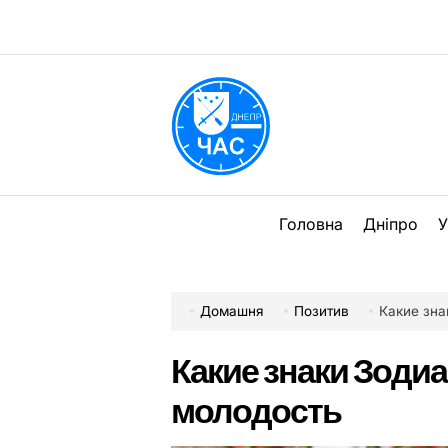
Перейти
до
вмісту
DPChas
Головна
Дніпро
У
Домашня
Позитив
Какие зна
Какие знаки Зоди
молодость