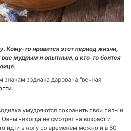
. Кому-то нравится этот период жизни,
т вас мудрым и опытным, а кто-то боится
лице.
м знакам зодиака дарована “вечная
ости
.
зодиака умудряются сохранить свои силы и
. Овны никогда не смотрят на возраст и
то идти в ногу со временем можно и в 80