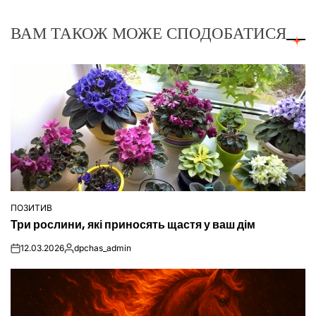
ВАМ ТАКОЖ МОЖЕ СПОДОБАТИСЯ
ПОЗИТИВ
ОПУБЛІКУВАТИ
Три рослини, які приносять щастя у ваш дім
У
12.03.2026
dpchas_admin
on
Опубліковано