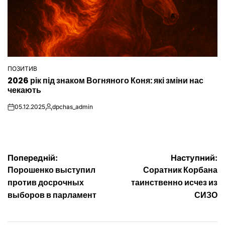
ПОЗИТИВ
ОПУБЛІКУВАТИ
2026 рік під знаком Вогняного Коня: які зміни нас
У
чекають
05.12.2025
dpchas_admin
on
Опубліковано
Навігація
Попередній:
Наступний:
Порошенко выступил
Соратник Корбана
записів
против досрочных
таинственно исчез из
выборов в парламент
СИЗО