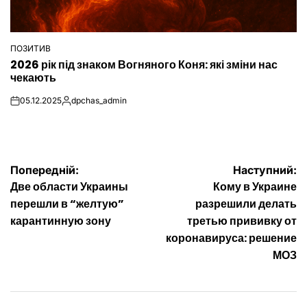
ПОЗИТИВ
ОПУБЛІКУВАТИ
2026 рік під знаком Вогняного Коня: які зміни нас
У
чекають
05.12.2025
dpchas_admin
on
Опубліковано
Навігація
Попередній:
Наступний:
Две области Украины
Кому в Украине
записів
перешли в “желтую”
разрешили делать
карантинную зону
третью прививку от
коронавируса: решение
МОЗ