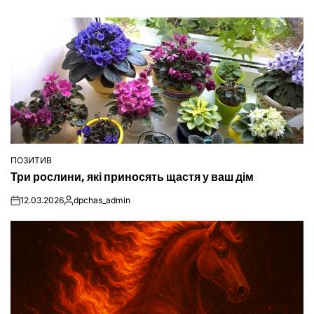
ПОЗИТИВ
ОПУБЛІКУВАТИ
Три рослини, які приносять щастя у ваш дім
У
12.03.2026
dpchas_admin
on
Опубліковано