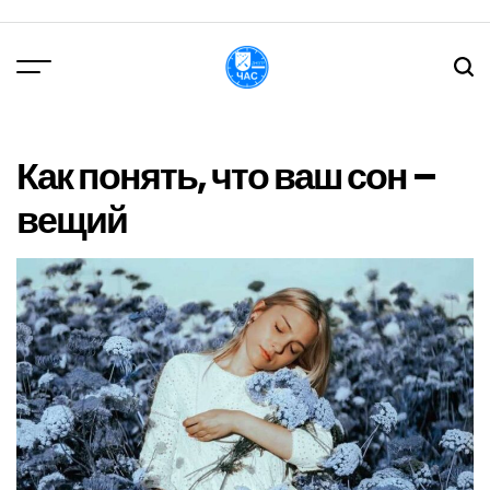
Перейти
до
вмісту
DPChas
Как понять, что ваш сон –
вещий